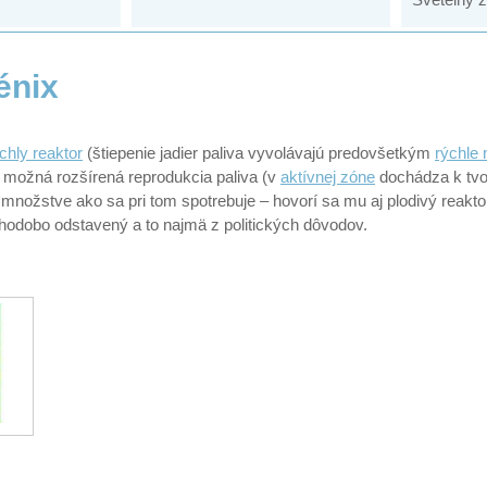
énix
chly reaktor
(štiepenie jadier paliva vyvolávajú predovšetkým
rýchle 
 možná rozšírená reprodukcia paliva (v
aktívnej zóne
dochádza k tvo
nožstve ako sa pri tom spotrebuje – hovorí sa mu aj plodivý reaktor
lhodobo odstavený a to najmä z politických dôvodov.