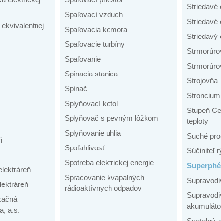
Striedavé 
Spaľovací vzduch
Striedavé 
 ekvivalentnej
Spaľovacia komora
Striedavý 
Spaľovacie turbíny
Strmorúro
Spaľovanie
Strmorúrov
Spínacia stanica
Strojovňa
Spínač
Stroncium
Splyňovací kotol
Stupeň Cel
Splyňovač s pevným lôžkom
teploty
Splyňovanie uhlia
Suché pro
ň
Spoľahlivosť
Súčiniteľ 
Spotreba elektrickej energie
Superphé
elektráreň
Spracovanie kvapalných
Supravodi
lektráreň
rádioaktívnych odpadov
Supravodi
izačná
akumuláto
, a.s.
Svetelný z