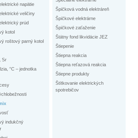
elektrické napätie
Špičková vodná elektráreň
elektrické veličiny
Špičkové elektrárne
elektrický prúd
Špičkové zaťaženie
vý kotol
Štátny fond likvidácie JEZ
ý roštový parný kotol
Štiepenie
Štiepna reakcia
, Sr
Štiepna reťazová reakcia
zia, °C – jednotka
Štiepne produkty
Štítkovanie elektrických
cesy
spotrebičov
rýchlobežnosti
nix
vosť
vý indukčný
r
droj