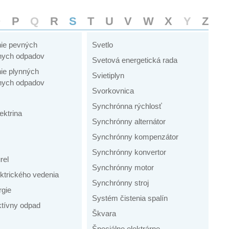
O
P
Q
R
S
T
U
V
W
X
Y
Z
ie pevných
Svetlo
vnych odpadov
Svetová energetická rada
ie plynných
Svietiplyn
vnych odpadov
Svorkovnica
Synchrónna rýchlosť
ektrina
Synchrónny alternátor
Synchrónny kompenzátor
Synchrónny konvertor
rel
Synchrónny motor
ektrického vedenia
Synchrónny stroj
rgie
Systém čistenia spalín
ktívny odpad
Škvara
Špeciálne elektrárne