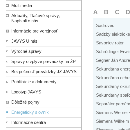
Multimédiá
A
B
C
Aktuality, Tlačové správy,
Napísali o nás
Sadrovec
Informácie pre verejnosť
Sadzby elektricke
JAVYS U nás
Savoniov rotor
Výročné správy
Schrödinger Erwi
Segner Ján Andre
Správy o vplyve prevádzky na ŽP
Sekundárna energ
Bezpečnosť prevádzky JZ JAVYS
Sekundárna ochr
Publikácie a dokumenty
Sekundárny okru
Logotyp JAVYS
Sekundárny spaľ
Dôležité pojmy
Separátor parného
Energetický slovník
Siemens Werner 
Siemens Wilhelm
Informačné centrá
Siemens – jednotk