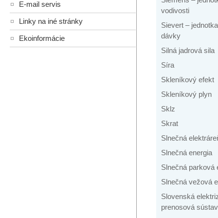
E-mail servis
vodivosti
Linky na iné stránky
Sievert – jednotka
dávky
Ekoinformácie
Silná jadrová sila
Síra
Skleníkový efekt
Skleníkový plyn
Sklz
Skrat
Slnečná elektráre
Slnečná energia
Slnečná parková 
Slnečná vežová e
Slovenská elektr
prenosová sústava