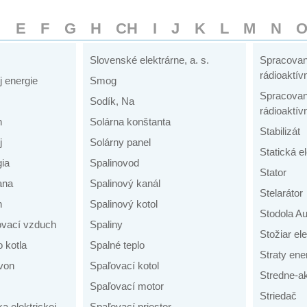
D
E
F
G
H
CH
I
J
K
L
M
N
Slovenské elektrárne, a. s.
Spracovan
rádioaktí
j energie
Smog
Spracovan
Sodík, Na
rádioaktí
n
Solárna konštanta
Stabilizát
j
Solárny panel
Statická el
ia
Spalinovod
Stator
ana
Spalinový kanál
Stelarátor
h
Spalinový kotol
Stodola Au
ovací vzduch
Spaliny
Stožiar el
 kotla
Spalné teplo
Straty ene
von
Spaľovací kotol
Stredne-a
Spaľovací motor
Striedač
a elektrickej
Spaľovací priestor