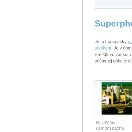
Superph
Je to francúzsky
rý
sodíkom
. Je v ňom
Pu-239 vo väčšom m
súčasnej dobe je d
Najväčšia
demonštračná