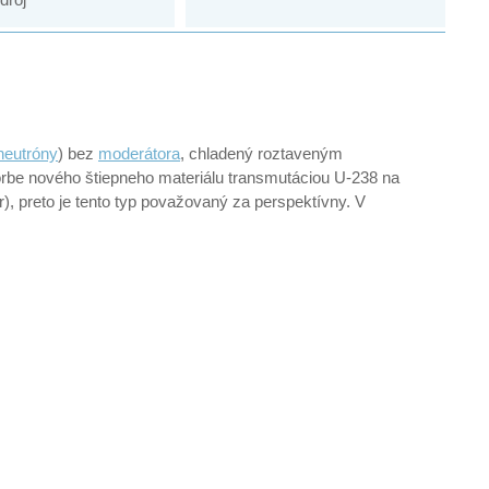
neutróny
) bez
moderátora
, chladený roztaveným
rbe nového štiepneho materiálu transmutáciou U-238 na
), preto je tento typ považovaný za perspektívny. V