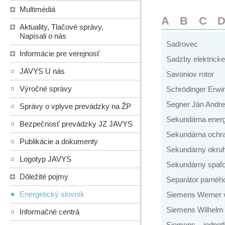
Multimédiá
A
B
C
Aktuality, Tlačové správy,
Napísali o nás
Sadrovec
Informácie pre verejnosť
Sadzby elektricke
JAVYS U nás
Savoniov rotor
Výročné správy
Schrödinger Erwi
Segner Ján Andre
Správy o vplyve prevádzky na ŽP
Sekundárna energ
Bezpečnosť prevádzky JZ JAVYS
Sekundárna ochr
Publikácie a dokumenty
Sekundárny okru
Logotyp JAVYS
Sekundárny spaľ
Dôležité pojmy
Separátor parného
Energetický slovník
Siemens Werner 
Siemens Wilhelm
Informačné centrá
Siemens – jednotk