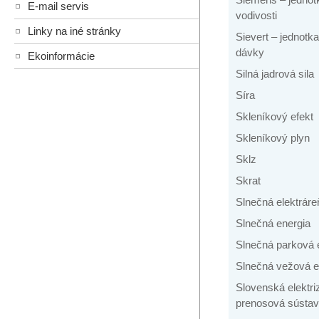
E-mail servis
vodivosti
Linky na iné stránky
Sievert – jednotka
dávky
Ekoinformácie
Silná jadrová sila
Síra
Skleníkový efekt
Skleníkový plyn
Sklz
Skrat
Slnečná elektráre
Slnečná energia
Slnečná parková 
Slnečná vežová e
Slovenská elektr
prenosová sústava