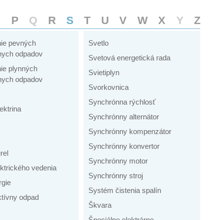
O
P
Q
R
S
T
U
V
W
X
Y
Z
ie pevných
Svetlo
vnych odpadov
Svetová energetická rada
ie plynných
Svietiplyn
vnych odpadov
Svorkovnica
Synchrónna rýchlosť
ektrina
Synchrónny alternátor
Synchrónny kompenzátor
Synchrónny konvertor
rel
Synchrónny motor
ektrického vedenia
Synchrónny stroj
rgie
Systém čistenia spalín
ktívny odpad
Škvara
Špeciálne elektrárne