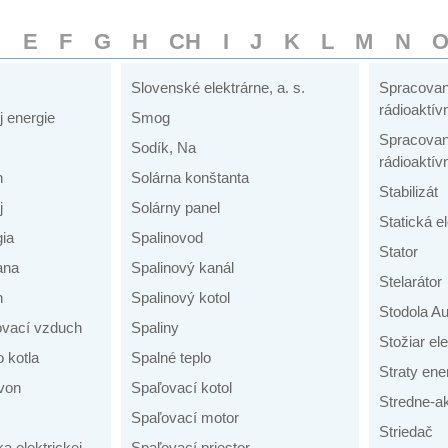
D
E
F
G
H
CH
I
J
K
L
M
N
Slovenské elektrárne, a. s.
Spracovan
rádioaktí
j energie
Smog
Spracovan
Sodík, Na
rádioaktí
n
Solárna konštanta
Stabilizát
j
Solárny panel
Statická el
ia
Spalinovod
Stator
ana
Spalinový kanál
Stelarátor
h
Spalinový kotol
Stodola Au
ovací vzduch
Spaliny
Stožiar el
 kotla
Spalné teplo
Straty ene
von
Spaľovací kotol
Stredne-a
Spaľovací motor
Striedač
a elektrickej
Spaľovací priestor