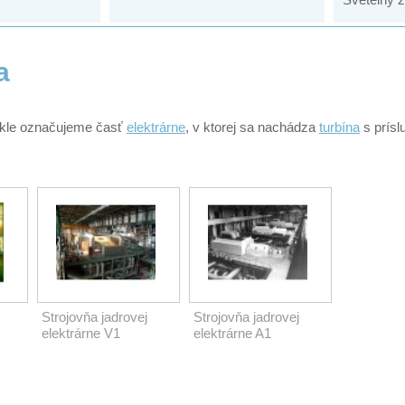
a
ykle označujeme časť
elektrárne
, v ktorej sa nachádza
turbína
s prísl
Strojovňa jadrovej
Strojovňa jadrovej
elektrárne V1
elektrárne A1