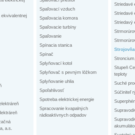
Striedavé 
Spaľovací vzduch
Striedavé 
 ekvivalentnej
Spaľovacia komora
Striedavý 
Spaľovacie turbíny
Strmorúro
Spaľovanie
Strmorúrov
Spínacia stanica
Strojovňa
Spínač
Stroncium
Splyňovací kotol
Stupeň Cel
Splyňovač s pevným lôžkom
teploty
Splyňovanie uhlia
Suché pro
ň
Spoľahlivosť
Súčiniteľ 
Spotreba elektrickej energie
Superphén
elektráreň
Spracovanie kvapalných
Supravodi
lektráreň
rádioaktívnych odpadov
Supravodi
izačná
akumuláto
, a.s.
Svetelný z