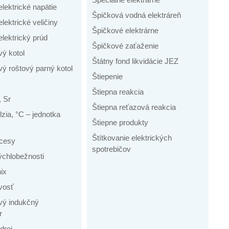
elektrické napätie
Špičková vodná elektráreň
elektrické veličiny
Špičkové elektrárne
elektrický prúd
Špičkové zaťaženie
vý kotol
Štátny fond likvidácie JEZ
ý roštový parný kotol
Štiepenie
Štiepna reakcia
, Sr
Štiepna reťazová reakcia
zia, °C – jednotka
Štiepne produkty
Štítkovanie elektrických
cesy
spotrebičov
rýchlobežnosti
ix
vosť
vý indukčný
r
droj