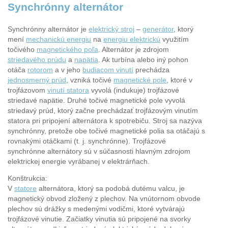
Synchrónny alternátor
Synchrónny alternátor je
elektrický stroj
–
generátor
, ktorý
mení
mechanickú energiu
na
energiu elektrickú
využitím
točivého
magnetického poľa
. Alternátor je zdrojom
striedavého prúdu
a
napätia
. Ak turbína alebo iný pohon
otáča
rotorom
a v jeho
budiacom vinutí
prechádza
jednosmerný prúd
, vzniká točivé
magnetické pole
, ktoré v
trojfázovom
vinutí statora
vyvolá (indukuje) trojfázové
striedavé napätie. Druhé točivé magnetické pole vyvolá
striedavý prúd, ktorý začne prechádzať trojfázovým vinutím
statora pri pripojení alternátora k spotrebiču. Stroj sa nazýva
synchrónny, pretože obe točivé magnetické polia sa otáčajú s
rovnakými otáčkami (t. j. synchrónne). Trojfázové
synchrónne alternátory sú v súčasnosti hlavným zdrojom
elektrickej energie vyrábanej v elektrárňach.
Konštrukcia:
V
statore
alternátora, ktorý sa podobá dutému valcu, je
magnetický obvod zložený z plechov. Na vnútornom obvode
plechov sú drážky s medenými vodičmi, ktoré vytvárajú
trojfázové vinutie. Začiatky vinutia sú pripojené na svorky