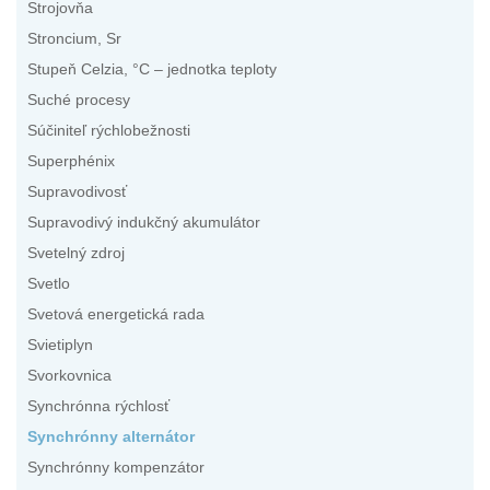
Strojovňa
Stroncium, Sr
Stupeň Celzia, °C – jednotka teploty
Suché procesy
Súčiniteľ rýchlobežnosti
Superphénix
Supravodivosť
Supravodivý indukčný akumulátor
Svetelný zdroj
Svetlo
Svetová energetická rada
Svietiplyn
Svorkovnica
Synchrónna rýchlosť
Synchrónny alternátor
Synchrónny kompenzátor