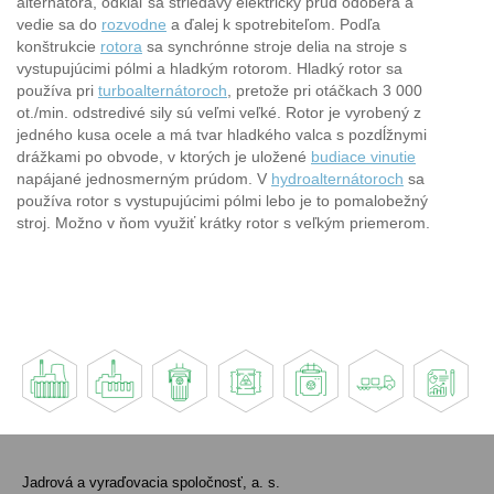
alternátora, odkiaľ sa striedavý elektrický prúd odoberá a
vedie sa do
rozvodne
a ďalej k spotrebiteľom. Podľa
konštrukcie
rotora
sa synchrónne stroje delia na stroje s
vystupujúcimi pólmi a hladkým rotorom. Hladký rotor sa
používa pri
turboalternátoroch
, pretože pri otáčkach 3 000
ot./min. odstredivé sily sú veľmi veľké. Rotor je vyrobený z
jedného kusa ocele a má tvar hladkého valca s pozdĺžnymi
drážkami po obvode, v ktorých je uložené
budiace vinutie
napájané jednosmerným prúdom. V
hydroalternátoroch
sa
používa rotor s vystupujúcimi pólmi lebo je to pomalobežný
stroj. Možno v ňom využiť krátky rotor s veľkým priemerom.
Jadrová a vyraďovacia spoločnosť, a. s.