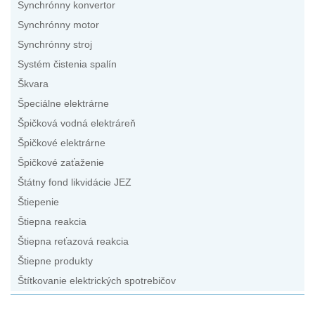
Synchrónny konvertor
Synchrónny motor
Synchrónny stroj
Systém čistenia spalín
Škvara
Špeciálne elektrárne
Špičková vodná elektráreň
Špičkové elektrárne
Špičkové zaťaženie
Štátny fond likvidácie JEZ
Štiepenie
Štiepna reakcia
Štiepna reťazová reakcia
Štiepne produkty
Štítkovanie elektrických spotrebičov