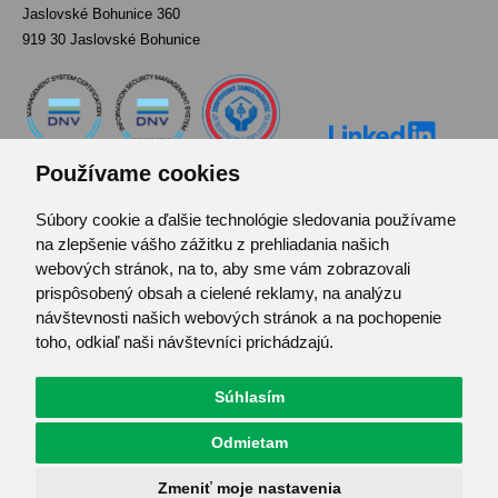
Jaslovské Bohunice 360
919 30 Jaslovské Bohunice
Používame cookies
Súbory cookie a ďalšie technológie sledovania používame
Kontakt
na zlepšenie vášho zážitku z prehliadania našich
Pozvánka do infocentra
webových stránok, na to, aby sme vám zobrazovali
Zoznam použitých skratiek
prispôsobený obsah a cielené reklamy, na analýzu
návštevnosti našich webových stránok a na pochopenie
Mapa stránok
toho, odkiaľ naši návštevníci prichádzajú.
RSS
Ochrana osobných údajov
Centrum predvolieb cookies
Súhlasím
Odmietam
© JAVYS.
Všetky práva vyhradené.
Zmeniť moje nastavenia
Vyrobil
Simopt. s.r.o.