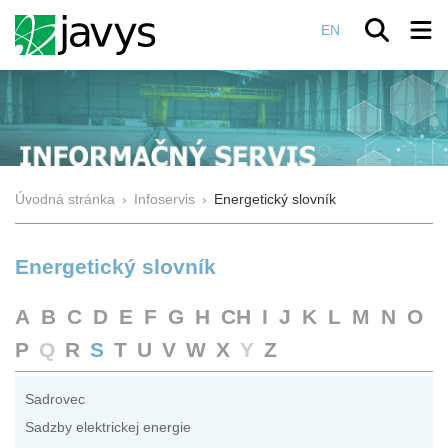
EN
Úvodná stránka
›
Infoservis
›
Energetický slovník
Energetický slovník
A
B
C
D
E
F
G
H
CH
I
J
K
L
M
N
O
P
Q
R
S
T
U
V
W
X
Y
Z
Sadrovec
Sadzby elektrickej energie