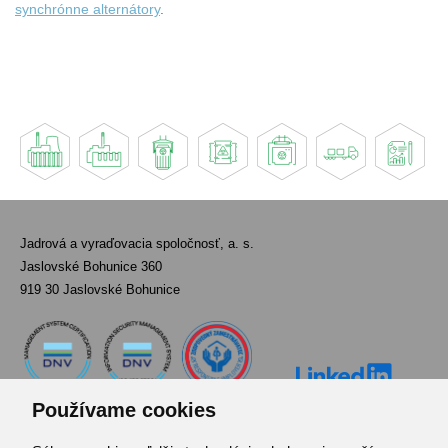
synchrónne alternátory
.
Jadrová a vyraďovacia spoločnosť, a. s.
Jaslovské Bohunice 360
919 30 Jaslovské Bohunice
Používame cookies