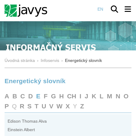
EN
Úvodná stránka
›
Infoservis
›
Energetický slovník
Energetický slovník
A
B
C
D
E
F
G
H
CH
I
J
K
L
M
N
O
P
Q
R
S
T
U
V
W
X
Y
Z
Edison Thomas Alva
Einstein Albert