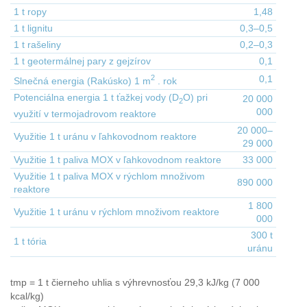
1 t ropy
1,48
1 t lignitu
0,3–0,5
1 t rašeliny
0,2–0,3
1 t geotermálnej pary z gejzírov
0,1
2
0,1
Slnečná energia (Rakúsko) 1 m
. rok
Potenciálna energia 1 t ťažkej vody (D
O) pri
20 000
2
000
využití v termojadrovom reaktore
20 000–
Využitie 1 t uránu v ľahkovodnom reaktore
29 000
Využitie 1 t paliva MOX v ľahkovodnom reaktore
33 000
Využitie 1 t paliva MOX v rýchlom množivom
890 000
reaktore
1 800
Využitie 1 t uránu v rýchlom množivom reaktore
000
300 t
1 t tória
uránu
tmp = 1 t čierneho uhlia s výhrevnosťou 29,3 kJ/kg (7 000
kcal/kg)