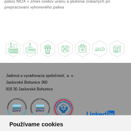
palivo MOX = zmes oxidov uránu a plutónia získaných pri
prepracovaní vyhoreného paliva
Jadrová a vyraďovacia spoločnosť, a. s.
Jaslovské Bohunice 360
919 30 Jaslovské Bohunice
Používame cookies