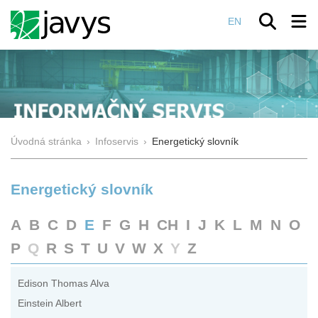
EN
Úvodná stránka
›
Infoservis
›
Energetický slovník
Energetický slovník
A
B
C
D
E
F
G
H
CH
I
J
K
L
M
N
O
P
Q
R
S
T
U
V
W
X
Y
Z
Edison Thomas Alva
Einstein Albert