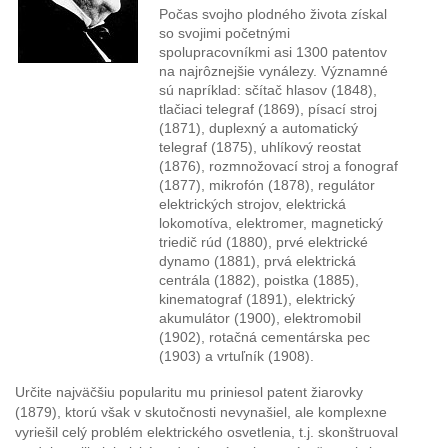
Počas svojho plodného života získal
so svojimi početnými
spolupracovníkmi asi 1300 patentov
na najrôznejšie vynálezy. Významné
sú napríklad: sčítač hlasov (1848),
tlačiaci telegraf (1869), písací stroj
(1871), duplexný a automatický
telegraf (1875), uhlíkový reostat
(1876), rozmnožovací stroj a fonograf
(1877), mikrofón (1878), regulátor
elektrických strojov, elektrická
lokomotíva, elektromer, magnetický
triedič rúd (1880), prvé elektrické
dynamo (1881), prvá elektrická
centrála (1882), poistka (1885),
kinematograf (1891), elektrický
akumulátor (1900), elektromobil
(1902), rotačná cementárska pec
(1903) a vrtuľník (1908).
Určite najväčšiu popularitu mu priniesol patent žiarovky
(1879), ktorú však v skutočnosti nevynašiel, ale komplexne
vyriešil celý problém elektrického osvetlenia, t.j. skonštruoval