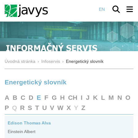
EN
Úvodná stránka
›
Infoservis
›
Energetický slovník
Energetický slovník
A
B
C
D
E
F
G
H
CH
I
J
K
L
M
N
O
P
Q
R
S
T
U
V
W
X
Y
Z
Edison Thomas Alva
Einstein Albert