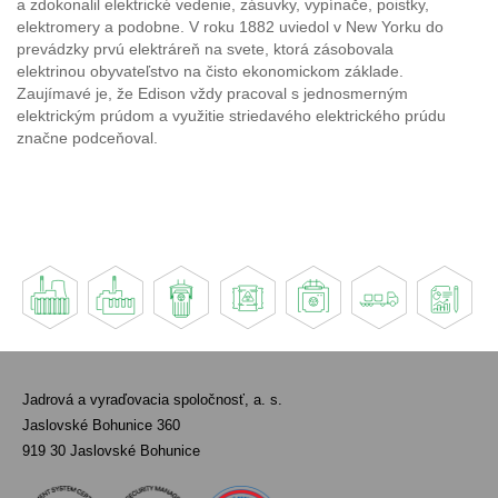
a zdokonalil elektrické vedenie, zásuvky, vypínače, poistky,
elektromery a podobne. V roku 1882 uviedol v New Yorku do
prevádzky prvú elektráreň na svete, ktorá zásobovala
elektrinou obyvateľstvo na čisto ekonomickom základe.
Zaujímavé je, že Edison vždy pracoval s jednosmerným
elektrickým prúdom a využitie striedavého elektrického prúdu
značne podceňoval.
Jadrová a vyraďovacia spoločnosť, a. s.
Jaslovské Bohunice 360
919 30 Jaslovské Bohunice