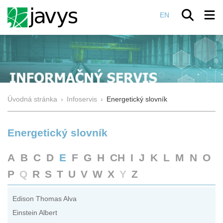
EN
Úvodná stránka
›
Infoservis
›
Energetický slovník
Energetický slovník
A
B
C
D
E
F
G
H
CH
I
J
K
L
M
N
O
P
Q
R
S
T
U
V
W
X
Y
Z
Edison Thomas Alva
Einstein Albert