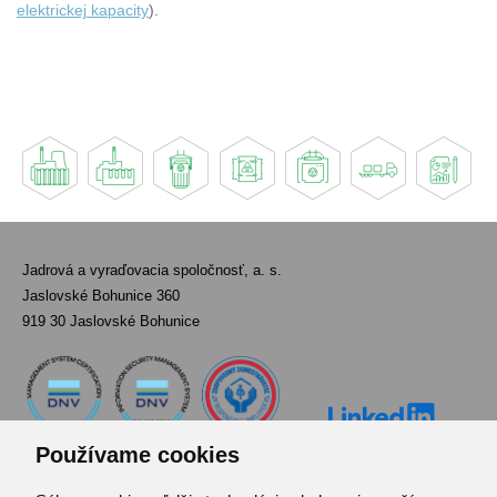
elektrickej kapacity
).
Jadrová a vyraďovacia spoločnosť, a. s.
Jaslovské Bohunice 360
919 30 Jaslovské Bohunice
Používame cookies