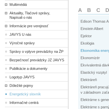
Multimédiá
A
B
C
Aktuality, Tlačové správy,
Napísali o nás
Edison Thomas A
Informácie pre verejnosť
Einstein Albert
JAVYS U nás
Ejektor
Výročné správy
Ekológia
Ekonomika energ
Správy o vplyve prevádzky na ŽP
Ekonomizér
Bezpečnosť prevádzky JZ JAVYS
Ekvivalentná dáv
Publikácie a dokumenty
Elastický rozptyl
Logotyp JAVYS
Elektráreň
Dôležité pojmy
Elektráreň pracuj
v základnom zaťa
Energetický slovník
Elektrárne s ge
Informačné centrá
Elektrárne s par