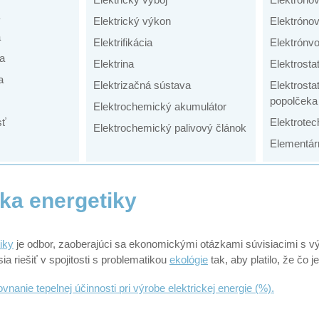
Elektrický výkon
Elektrónov
a
Elektrifikácia
Elektrónvo
ta
Elektrina
Elektrosta
a
Elektrizačná sústava
Elektrosta
popolčeka
Elektrochemický akumulátor
sť
Elektrotec
Elektrochemický palivový článok
Elementár
ka energetiky
iky
je odbor, zaoberajúci sa ekonomickými otázkami súvisiacimi s 
ia riešiť v spojitosti s problematikou
ekológie
tak, aby platilo, že čo 
vnanie tepelnej účinnosti pri výrobe elektrickej energie (%).