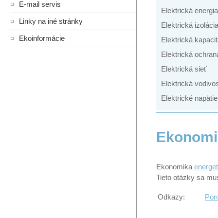
E-mail servis
Elektrická energia
Linky na iné stránky
Elektrická izoláci
Ekoinformácie
Elektrická kapaci
Elektrická ochran
Elektrická sieť
Elektrická vodivo
Elektrické napätie
Ekonomi
Ekonomika
energet
Tieto otázky sa mus
Odkazy:
Poro