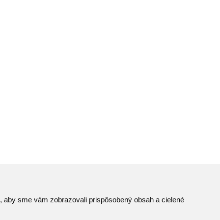
to, aby sme vám zobrazovali prispôsobený obsah a cielené
Mapa stránok
© JAVYS.
RSS
Všetky práva vyhradené.