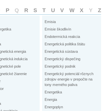
O
P
Q
R
S
T
U
V
W
X
Y
Z
Emisia
rgetika
Emisie škodlivín
Endotermická reakcia
a
Energetická politika štátu
gnetická energia
Energetická sústava
gnetická indukcia
Energetický dispečing
gnetické pole
Energetický podnik
netické žiarenie
Energetický potenciál rôznych
zdrojov energie v prepočte na
r
tony merného paliva
tor
Energetika
Energia
a
Energoplyn
á excitácia