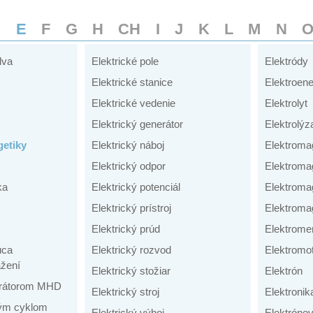
D
E
F
G
H
CH
I
J
K
L
M
N
lva
Elektrické pole
Elektródy
Elektrické stanice
Elektroene
Elektrické vedenie
Elektrolyt
Elektrický generátor
Elektrolýz
etiky
Elektrický náboj
Elektroma
Elektrický odpor
Elektroma
ka
Elektrický potenciál
Elektroma
Elektrický prístroj
Elektromag
Elektrický prúd
Elektrome
úca
Elektrický rozvod
Elektromo
žení
Elektrický stožiar
Elektrón
nerátorom MHD
Elektrický stroj
Elektronik
ným cyklom
Elektrický výboj
Elektrónov