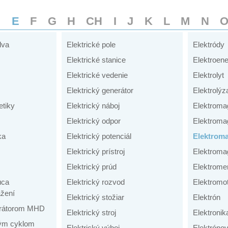
D
E
F
G
H
CH
I
J
K
L
M
N
lva
Elektrické pole
Elektródy
Elektrické stanice
Elektroene
Elektrické vedenie
Elektrolyt
Elektrický generátor
Elektrolýz
tiky
Elektrický náboj
Elektroma
Elektrický odpor
Elektroma
ka
Elektrický potenciál
Elektroma
Elektrický prístroj
Elektromag
Elektrický prúd
Elektrome
úca
Elektrický rozvod
Elektromo
žení
Elektrický stožiar
Elektrón
nerátorom MHD
Elektrický stroj
Elektronik
ným cyklom
Elektrický výboj
Elektrónov