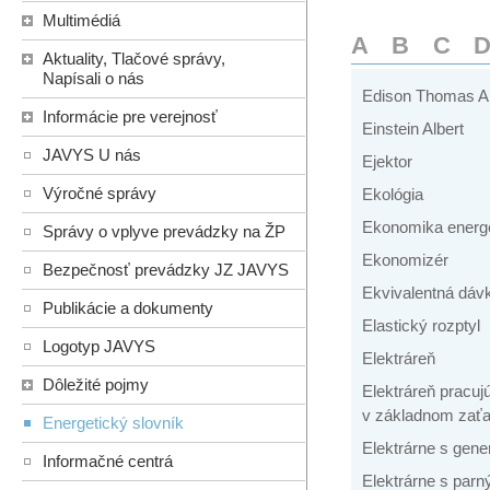
Multimédiá
A
B
C
Aktuality, Tlačové správy,
Napísali o nás
Edison Thomas A
Informácie pre verejnosť
Einstein Albert
JAVYS U nás
Ejektor
Výročné správy
Ekológia
Ekonomika energe
Správy o vplyve prevádzky na ŽP
Ekonomizér
Bezpečnosť prevádzky JZ JAVYS
Ekvivalentná dáv
Publikácie a dokumenty
Elastický rozptyl
Logotyp JAVYS
Elektráreň
Dôležité pojmy
Elektráreň pracuj
v základnom zaťa
Energetický slovník
Elektrárne s ge
Informačné centrá
Elektrárne s par