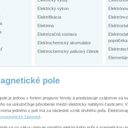
Elektrický výkon
Elektrónov
a
Elektrifikácia
Elektrónvo
ta
Elektrina
Elektrosta
a
Elektrizačná sústava
Elektrosta
popolčeka
Elektrochemický akumulátor
sť
Elektrotec
Elektrochemický palivový článok
Elementár
agnetické pole
pole je jednou z foriem prejavov hmoty a predstavuje vzájomne sa
ho sa uskutočňuje pôsobenie medzi elektricky nabitými časticami. V
zmena jedného z polí má za následok vznik druhého poľa. Elektromagn
romagnetické žiarenie
).
pole sa vo vákuu opisuje napätím elektrického poľa a magnetickou in