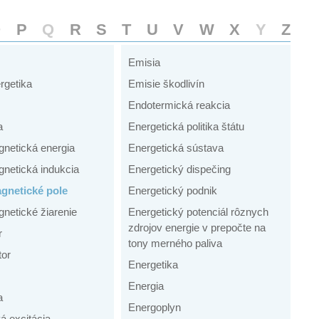
O
P
Q
R
S
T
U
V
W
X
Y
Z
Emisia
rgetika
Emisie škodlivín
Endotermická reakcia
a
Energetická politika štátu
gnetická energia
Energetická sústava
gnetická indukcia
Energetický dispečing
gnetické pole
Energetický podnik
netické žiarenie
Energetický potenciál rôznych
zdrojov energie v prepočte na
r
tony merného paliva
tor
Energetika
Energia
a
Energoplyn
á excitácia