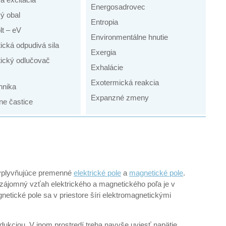
Energosadrovec
ý obal
Entropia
lt – eV
Environmentálne hnutie
tická odpudivá sila
Exergia
tický odlučovač
Exhalácie
Exotermická reakcia
hnika
Expanzné zmeny
ne častice
 ovplyvňujúce premenné
elektrické pole
a
magnetické pole
.
zájomný vzťah elektrického a magnetického poľa je v
etické pole sa v priestore šíri elektromagnetickými
dukciou. V inom prostredí treba navyše uviesť napätie