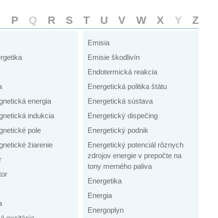
O
P
Q
R
S
T
U
V
W
X
Y
Z
Emisia
rgetika
Emisie škodlivín
Endotermická reakcia
a
Energetická politika štátu
gnetická energia
Energetická sústava
gnetická indukcia
Energetický dispečing
gnetické pole
Energetický podnik
netické žiarenie
Energetický potenciál rôznych
zdrojov energie v prepočte na
r
tony merného paliva
tor
Energetika
Energia
a
Energoplyn
á excitácia