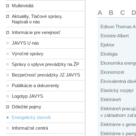
Multimédiá
A
B
C
Aktuality, Tlačové správy,
Napísali o nás
Edison Thomas A
Informácie pre verejnosť
Einstein Albert
JAVYS U nás
Ejektor
Výročné správy
Ekológia
Ekonomika energe
Správy o vplyve prevádzky na ŽP
Ekonomizér
Bezpečnosť prevádzky JZ JAVYS
Ekvivalentná dáv
Publikácie a dokumenty
Elastický rozptyl
Logotyp JAVYS
Elektráreň
Dôležité pojmy
Elektráreň pracuj
v základnom zaťa
Energetický slovník
Elektrárne s ge
Informačné centrá
Elektrárne s par