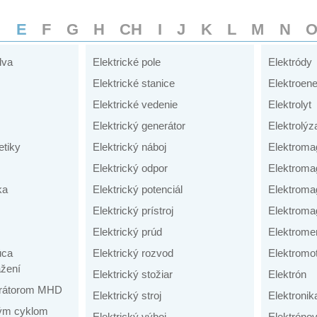
D
E
F
G
H
CH
I
J
K
L
M
N
lva
Elektrické pole
Elektródy
Elektrické stanice
Elektroene
Elektrické vedenie
Elektrolyt
Elektrický generátor
Elektrolýz
tiky
Elektrický náboj
Elektroma
Elektrický odpor
Elektroma
ka
Elektrický potenciál
Elektroma
Elektrický prístroj
Elektromag
Elektrický prúd
Elektrome
úca
Elektrický rozvod
Elektromo
žení
Elektrický stožiar
Elektrón
nerátorom MHD
Elektrický stroj
Elektronik
ným cyklom
Elektrický výboj
Elektrónov