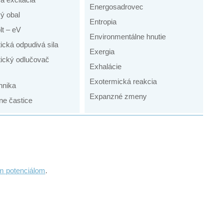
Energosadrovec
ý obal
Entropia
lt – eV
Environmentálne hnutie
tická odpudivá sila
Exergia
tický odlučovač
Exhalácie
Exotermická reakcia
hnika
Expanzné zmeny
ne častice
ým potenciálom
.