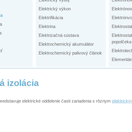
Elektrický výkon
Elektrónov
ia
Elektrifikácia
Elektrónvo
ta
Elektrina
Elektrosta
a
Elektrizačná sústava
Elektrosta
popolčeka
Elektrochemický akumulátor
sť
Elektrotec
Elektrochemický palivový článok
Elementár
á izolácia
 predstavuje elektrické oddelenie časti zariadenia s rôznym
elektrick