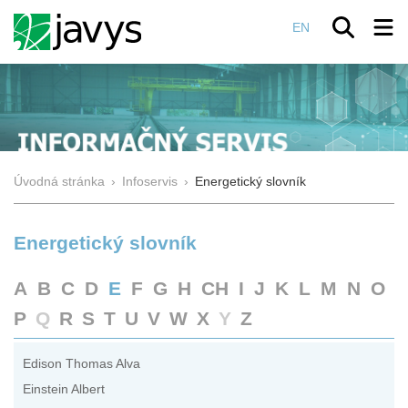
EN
Úvodná stránka
›
Infoservis
›
Energetický slovník
Energetický slovník
A
B
C
D
E
F
G
H
CH
I
J
K
L
M
N
O
P
Q
R
S
T
U
V
W
X
Y
Z
Edison Thomas Alva
Einstein Albert