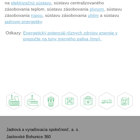
na
elektrizačnú sústavu
, sústavu centralizovaného
zásobovania teplom, sústavu zásobovania
plynom
, sústavu
zásobovania
ropou
, sústavu zásobovania
uhlím
a sústavu
jadrovej energetiky
.
Odkazy:
Energetický potenciál rôznych zdrojov energie v
prepočte na tony merného paliva (tmp).
Jadrová a vyraďovacia spoločnosť, a. s.
Jaslovské Bohunice 360