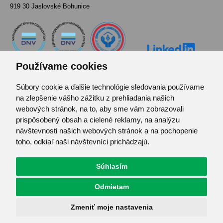
919 30 Jaslovské Bohunice
Používame cookies
Súbory cookie a ďalšie technológie sledovania používame
Kontakt
na zlepšenie vášho zážitku z prehliadania našich
Pozvánka do infocentra
webových stránok, na to, aby sme vám zobrazovali
Zoznam použitých skratiek
prispôsobený obsah a cielené reklamy, na analýzu
návštevnosti našich webových stránok a na pochopenie
Mapa stránok
toho, odkiaľ naši návštevníci prichádzajú.
RSS
Ochrana osobných údajov
Súhlasím
Centrum predvolieb cookies
Odmietam
© JAVYS.
Všetky práva vyhradené.
Zmeniť moje nastavenia
Vyrobil
Simopt. s.r.o.