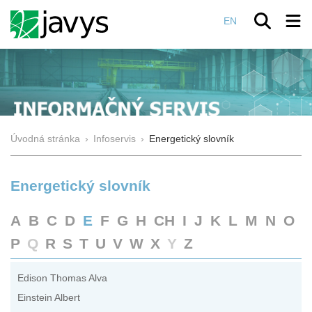
EN
Úvodná stránka
›
Infoservis
›
Energetický slovník
Energetický slovník
A
B
C
D
E
F
G
H
CH
I
J
K
L
M
N
O
P
Q
R
S
T
U
V
W
X
Y
Z
Edison Thomas Alva
Einstein Albert