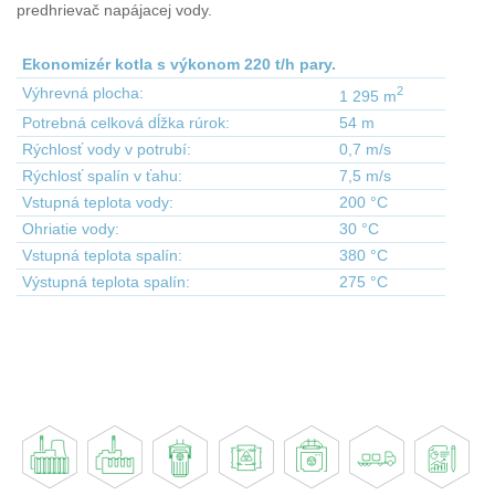
predhrievač napájacej vody.
Ekonomizér kotla s výkonom 220 t/h pary.
2
Výhrevná plocha:
1 295 m
Potrebná celková dĺžka rúrok:
54 m
Rýchlosť vody v potrubí:
0,7 m/s
Rýchlosť spalín v ťahu:
7,5 m/s
Vstupná teplota vody:
200 °C
Ohriatie vody:
30 °C
Vstupná teplota spalín:
380 °C
Výstupná teplota spalín:
275 °C