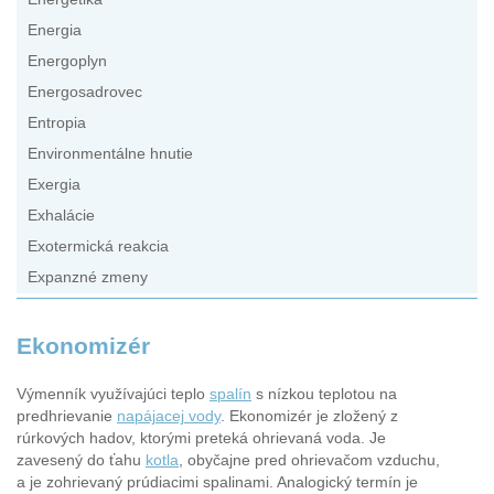
Energia
Energoplyn
Energosadrovec
Entropia
Environmentálne hnutie
Exergia
Exhalácie
Exotermická reakcia
Expanzné zmeny
Ekonomizér
Výmenník využívajúci teplo
spalín
s nízkou teplotou na
predhrievanie
napájacej vody
. Ekonomizér je zložený z
rúrkových hadov, ktorými preteká ohrievaná voda. Je
zavesený do ťahu
kotla
, obyčajne pred ohrievačom vzduchu,
a je zohrievaný prúdiacimi spalinami. Analogický termín je