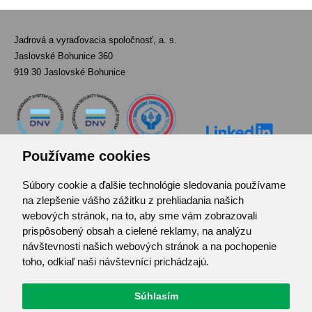
Jadrová a vyraďovacia spoločnosť, a. s.
Jaslovské Bohunice 360
919 30 Jaslovské Bohunice
Používame cookies
Súbory cookie a ďalšie technológie sledovania používame
Kontakt
na zlepšenie vášho zážitku z prehliadania našich
Pozvánka do infocentra
webových stránok, na to, aby sme vám zobrazovali
Zoznam použitých skratiek
prispôsobený obsah a cielené reklamy, na analýzu
návštevnosti našich webových stránok a na pochopenie
Mapa stránok
toho, odkiaľ naši návštevníci prichádzajú.
RSS
Ochrana osobných údajov
Súhlasím
Centrum predvolieb cookies