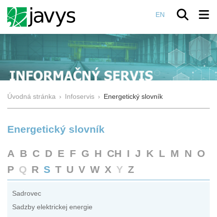
EN
Úvodná stránka
›
Infoservis
›
Energetický slovník
Energetický slovník
A
B
C
D
E
F
G
H
CH
I
J
K
L
M
N
O
P
Q
R
S
T
U
V
W
X
Y
Z
Sadrovec
Sadzby elektrickej energie