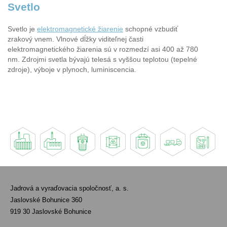
Svetlo
Svetlo je
elektromagnetické žiarenie
schopné vzbudiť
zrakový vnem. Vlnové dĺžky viditeľnej časti
elektromagnetického žiarenia sú v rozmedzí asi 400 až 780
nm. Zdrojmi svetla bývajú telesá s vyššou teplotou (tepelné
zdroje), výboje v plynoch, luminiscencia.
Jadrová a vyraďovacia spoločnosť, a. s.
Jaslovské Bohunice 360
919 30 Jaslovské Bohunice