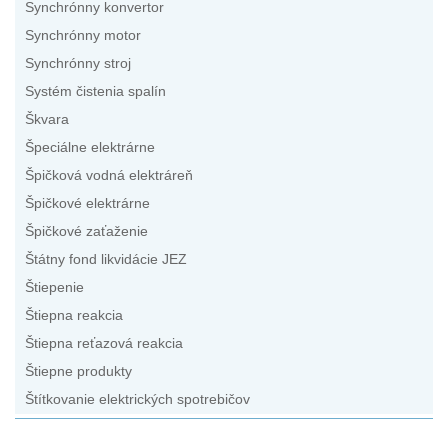
Synchrónny konvertor
Synchrónny motor
Synchrónny stroj
Systém čistenia spalín
Škvara
Špeciálne elektrárne
Špičková vodná elektráreň
Špičkové elektrárne
Špičkové zaťaženie
Štátny fond likvidácie JEZ
Štiepenie
Štiepna reakcia
Štiepna reťazová reakcia
Štiepne produkty
Štítkovanie elektrických spotrebičov