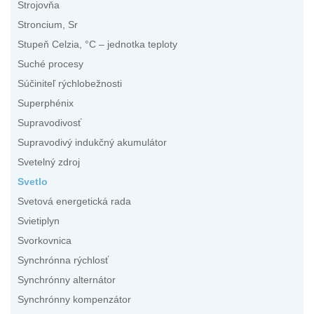
Strojovňa
Stroncium, Sr
Stupeň Celzia, °C – jednotka teploty
Suché procesy
Súčiniteľ rýchlobežnosti
Superphénix
Supravodivosť
Supravodivý indukčný akumulátor
Svetelný zdroj
Svetlo
Svetová energetická rada
Svietiplyn
Svorkovnica
Synchrónna rýchlosť
Synchrónny alternátor
Synchrónny kompenzátor