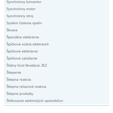
Synchrónny konvertor
Synchrónny motor
Synchrónny stroj
Systém čistenia spalín
Škvara
Špeciálne elektrárne
Špičková vodná elektráreň
Špičkové elektrárne
Špičkové zaťaženie
Štátny fond likvidácie JEZ
Štiepenie
Štiepna reakcia
Štiepna reťazová reakcia
Štiepne produkty
Štítkovanie elektrických spotrebičov