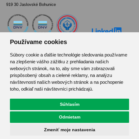
919 30 Jaslovské Bohunice
Používame cookies
Súbory cookie a ďalšie technológie sledovania používame
Kontakt
na zlepšenie vášho zážitku z prehliadania našich
Pozvánka do infocentra
webových stránok, na to, aby sme vám zobrazovali
Zoznam použitých skratiek
prispôsobený obsah a cielené reklamy, na analýzu
návštevnosti našich webových stránok a na pochopenie
Mapa stránok
toho, odkiaľ naši návštevníci prichádzajú.
RSS
Ochrana osobných údajov
Súhlasím
Centrum predvolieb cookies
Odmietam
© JAVYS.
Všetky práva vyhradené.
Zmeniť moje nastavenia
Vyrobil
Simopt. s.r.o.