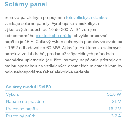
Solárny panel
Sériovo-paralelným prepojením
fotovoltických článkov
vznikajú solárne panely. Vyrábajú sa v niekoľkých
výkonových radoch od 10 do 300 W. Sú zdrojom
jednosmerného
elektrického prúdu
, obvyklé pracovné
napätie je 16 V. Celkový výkon solárnych panelov vo svete sa
r. 1992 odhadoval na 60 MW. Aj keď je elektrina zo solárnych
panelov, zatiaľ drahá, predsa už v špeciálnych prípadoch
nachádza uplatnenie (družice, samoty, napájanie prístrojov s
malou spotrebou na vzdialených osamelých miestach kam by
bolo nehospodárne ťahať elektrické vedenie.
Solárny modul ISM 50.
Výkon:
51,8 W
Napätie na prázdno:
21 V
Pracovné napätie:
16,2 V
Pracovný prúd:
3,2 A