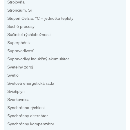
Strojovňa
Stroncium, Sr
Stupeň Celzia, °C – jednotka teploty
Suché procesy
Súčiniteľ rýchlobežnosti
Superphénix
Supravodivosť
Supravodivý indukčný akumulátor
Svetelný zdroj
Svetlo
Svetová energetická rada
Svietiplyn
Svorkovnica
Synchrónna rýchlosť
Synchrónny alternátor
Synchrónny kompenzátor