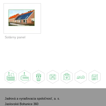
Solárny panel
Jadrová a vyraďovacia spoločnosť, a. s.
Jaslovské Bohunice 360