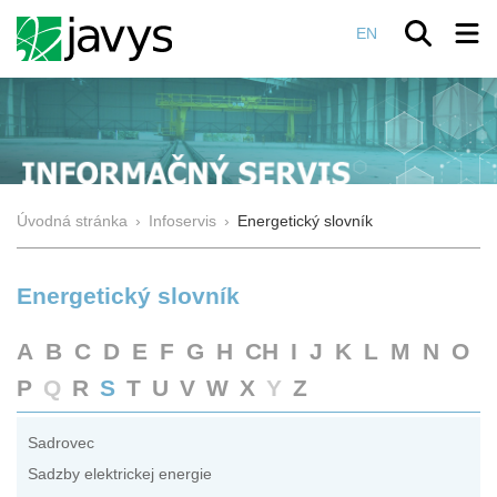
EN
Úvodná stránka
›
Infoservis
›
Energetický slovník
Energetický slovník
A
B
C
D
E
F
G
H
CH
I
J
K
L
M
N
O
P
Q
R
S
T
U
V
W
X
Y
Z
Sadrovec
Sadzby elektrickej energie