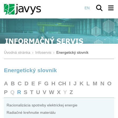
EN
Úvodná stránka
›
Infoservis
›
Energetický slovník
Energetický slovník
A
B
C
D
E
F
G
H
CH
I
J
K
L
M
N
O
P
Q
R
S
T
U
V
W
X
Y
Z
Racionalizácia spotreby elektrickej energie
Radiačné krehnutie materiálu