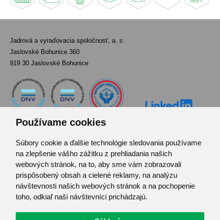
Jadrová a vyraďovacia spoločnosť, a. s.
Jaslovské Bohunice 360
919 30 Jaslovské Bohunice
Používame cookies
Súbory cookie a ďalšie technológie sledovania používame
Kontakt
na zlepšenie vášho zážitku z prehliadania našich
Pozvánka do infocentra
webových stránok, na to, aby sme vám zobrazovali
Zoznam použitých skratiek
prispôsobený obsah a cielené reklamy, na analýzu
návštevnosti našich webových stránok a na pochopenie
Mapa stránok
toho, odkiaľ naši návštevníci prichádzajú.
RSS
Ochrana osobných údajov