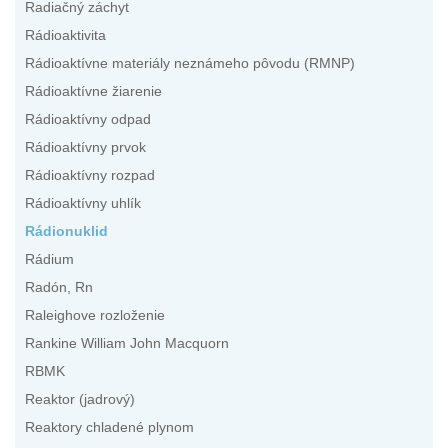
Radiačný záchyt
Rádioaktivita
Rádioaktívne materiály neznámeho pôvodu (RMNP)
Rádioaktívne žiarenie
Rádioaktívny odpad
Rádioaktívny prvok
Rádioaktívny rozpad
Rádioaktívny uhlík
Rádionuklid
Rádium
Radón, Rn
Raleighove rozloženie
Rankine William John Macquorn
RBMK
Reaktor (jadrový)
Reaktory chladené plynom