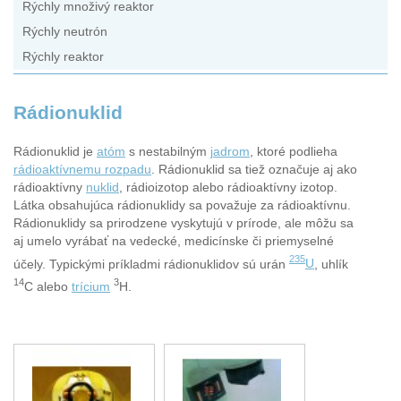
Rýchly množivý reaktor
Rýchly neutrón
Rýchly reaktor
Rádionuklid
Rádionuklid je
atóm
s nestabilným
jadrom
, ktoré podlieha
rádioaktívnemu rozpadu
. Rádionuklid sa tiež označuje aj ako
rádioaktívny
nuklid
, rádioizotop alebo rádioaktívny izotop.
Látka obsahujúca rádionuklidy sa považuje za rádioaktívnu.
Rádionuklidy sa prirodzene vyskytujú v prírode, ale môžu sa
aj umelo vyrábať na vedecké, medicínske či priemyselné
235
účely. Typickými príkladmi rádionuklidov sú urán
U
, uhlík
14
3
C alebo
trícium
H.