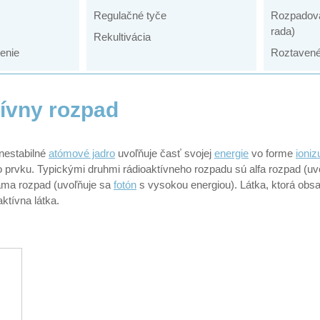
Regulačné tyče
Rozpadová
rada)
Rekultivácia
enie
Roztavené 
ívny rozpad
 nestabilné
atómové jadro
uvoľňuje časť svojej
energie
vo forme
ioniz
ho prvku. Typickými druhmi rádioaktívneho rozpadu sú alfa rozpad (u
ama rozpad (uvoľňuje sa
fotón
s vysokou energiou). Látka, ktorá obsa
ktívna látka.