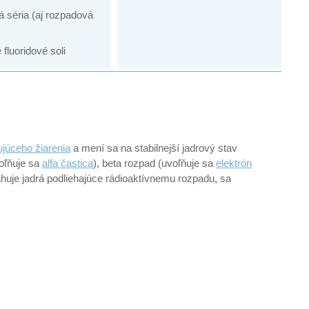
 séria (aj rozpadová
fluoridové soli
ujúceho žiarenia
a mení sa na stabilnejší jadrový stav
voľňuje sa
alfa častica
), beta rozpad (uvoľňuje sa
elektrón
huje jadrá podliehajúce rádioaktívnemu rozpadu, sa