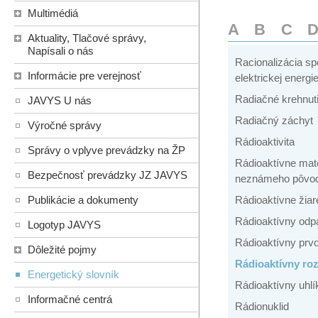
Multimédiá
A
B
C
Aktuality, Tlačové správy,
Napísali o nás
Racionalizácia sp
Informácie pre verejnosť
elektrickej energi
Radiačné krehnuti
JAVYS U nás
Radiačný záchyt
Výročné správy
Rádioaktivita
Správy o vplyve prevádzky na ŽP
Rádioaktívne mate
Bezpečnosť prevádzky JZ JAVYS
neznámeho pôvo
Publikácie a dokumenty
Rádioaktívne žiar
Rádioaktívny odp
Logotyp JAVYS
Rádioaktívny prv
Dôležité pojmy
Rádioaktívny ro
Energetický slovník
Rádioaktívny uhlí
Informačné centrá
Rádionuklid