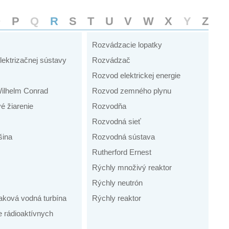
O
P
Q
R
S
T
U
V
W
X
Y
Z
Rozvádzacie lopatky
lektrizačnej sústavy
Rozvádzač
Rozvod elektrickej energie
ilhelm Conrad
Rozvod zemného plynu
é žiarenie
Rozvodňa
Rozvodná sieť
šina
Rozvodná sústava
Rutherford Ernest
Rýchly množivý reaktor
Rýchly neutrón
aková vodná turbína
Rýchly reaktor
e rádioaktívnych