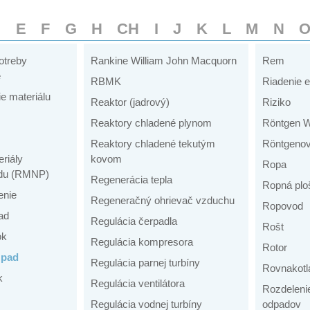
D
E
F
G
H
CH
I
J
K
L
M
N
otreby
Rankine William John Macquorn
Rem
e
RBMK
Riadenie e
e materiálu
Reaktor (jadrový)
Riziko
Reaktory chladené plynom
Röntgen W
Reaktory chladené tekutým
Röntgenov
riály
kovom
Ropa
du (RMNP)
Regenerácia tepla
Ropná plo
enie
Regeneračný ohrievač vzduchu
Ropovod
ad
Regulácia čerpadla
Rošt
ok
Regulácia kompresora
Rotor
zpad
Regulácia parnej turbíny
Rovnakotl
k
Regulácia ventilátora
Rozdeleni
Regulácia vodnej turbíny
odpadov