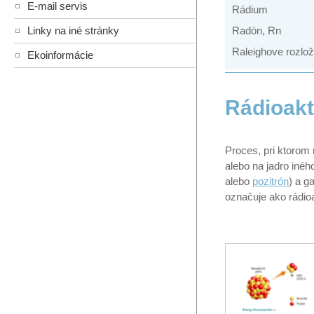
E-mail servis
Rádium
Linky na iné stránky
Radón, Rn
Raleighove rozlož
Ekoinformácie
Rádioakt
Proces, pri ktorom
alebo na jadro iné
alebo
pozitrón
) a g
označuje ako rádioa