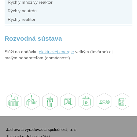
Rýchly množivý reaktor
Rýchly neutrón
Rýchly reaktor
Rozvodná sústava
Slúži na dodávku
elektrickej energie
veľkým (továrne) aj
malým odberateľom (domácnosti).
Jadrová a vyraďovacia spoločnosť, a. s.
Jaslovské Bohunice 360