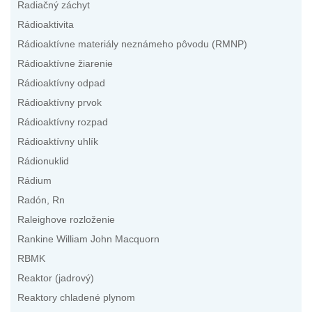
Radiačný záchyt
Rádioaktivita
Rádioaktívne materiály neznámeho pôvodu (RMNP)
Rádioaktívne žiarenie
Rádioaktívny odpad
Rádioaktívny prvok
Rádioaktívny rozpad
Rádioaktívny uhlík
Rádionuklid
Rádium
Radón, Rn
Raleighove rozloženie
Rankine William John Macquorn
RBMK
Reaktor (jadrový)
Reaktory chladené plynom