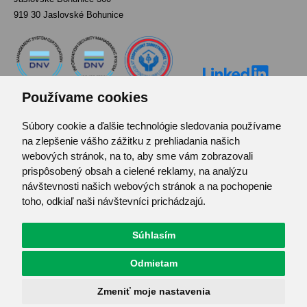
919 30 Jaslovské Bohunice
Používame cookies
Súbory cookie a ďalšie technológie sledovania používame
Kontakt
na zlepšenie vášho zážitku z prehliadania našich
Pozvánka do infocentra
webových stránok, na to, aby sme vám zobrazovali
Zoznam použitých skratiek
prispôsobený obsah a cielené reklamy, na analýzu
návštevnosti našich webových stránok a na pochopenie
Mapa stránok
toho, odkiaľ naši návštevníci prichádzajú.
RSS
Ochrana osobných údajov
Súhlasím
Centrum predvolieb cookies
Odmietam
© JAVYS.
Všetky práva vyhradené.
Zmeniť moje nastavenia
Vyrobil
Simopt. s.r.o.