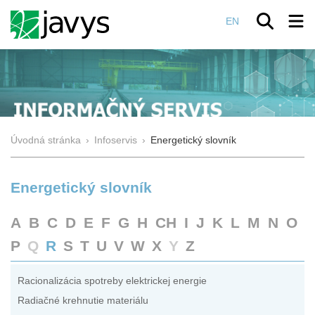
EN
Úvodná stránka
›
Infoservis
›
Energetický slovník
Energetický slovník
A
B
C
D
E
F
G
H
CH
I
J
K
L
M
N
O
P
Q
R
S
T
U
V
W
X
Y
Z
Racionalizácia spotreby elektrickej energie
Radiačné krehnutie materiálu