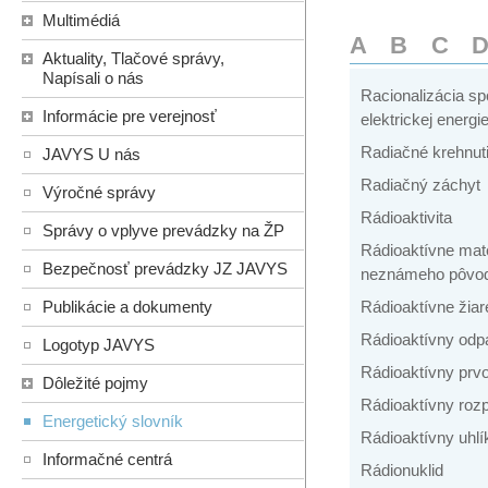
Multimédiá
A
B
C
Aktuality, Tlačové správy,
Napísali o nás
Racionalizácia sp
Informácie pre verejnosť
elektrickej energi
Radiačné krehnuti
JAVYS U nás
Radiačný záchyt
Výročné správy
Rádioaktivita
Správy o vplyve prevádzky na ŽP
Rádioaktívne mate
Bezpečnosť prevádzky JZ JAVYS
neznámeho pôvo
Publikácie a dokumenty
Rádioaktívne žiar
Rádioaktívny odp
Logotyp JAVYS
Rádioaktívny prv
Dôležité pojmy
Rádioaktívny roz
Energetický slovník
Rádioaktívny uhlí
Informačné centrá
Rádionuklid