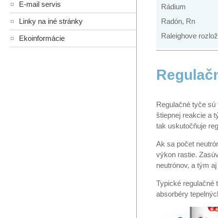
E-mail servis
Rádium
Linky na iné stránky
Radón, Rn
Raleighove rozlož
Ekoinformácie
Regulačn
Regulačné tyče sú 
štiepnej reakcie a 
tak uskutočňuje re
Ak sa počet neutrón
výkon rastie. Zas
neutrónov, a tým aj
Typické regulačné t
absorbéry tepelných