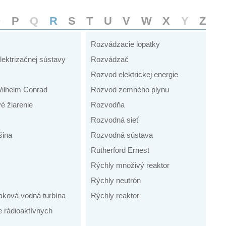
O
P
Q
R
S
T
U
V
W
X
Y
Z
Rozvádzacie lopatky
lektrizačnej sústavy
Rozvádzač
Rozvod elektrickej energie
ilhelm Conrad
Rozvod zemného plynu
é žiarenie
Rozvodňa
Rozvodná sieť
šina
Rozvodná sústava
Rutherford Ernest
Rýchly množivý reaktor
Rýchly neutrón
aková vodná turbína
Rýchly reaktor
e rádioaktívnych