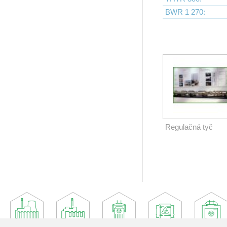
BWR 1 270:
Regulačná tyč