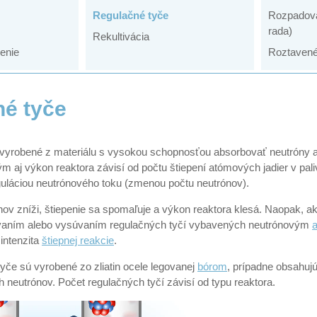
Regulačné tyče
Rozpadová
rada)
Rekultivácia
enie
Roztavené 
é tyče
vyrobené z materiálu s vysokou schopnosťou absorbovať neutróny a
tým aj výkon reaktora závisí od počtu štiepení atómových jadier v pa
guláciou neutrónového toku (zmenou počtu neutrónov).
ov zníži, štiepenie sa spomaľuje a výkon reaktora klesá. Naopak, ak 
úvaním alebo vysúvaním regulačných tyčí vybavených neutrónovým
 intenzita
štiepnej reakcie
.
yče sú vyrobené zo zliatin ocele legovanej
bórom
, prípadne obsahuj
 neutrónov. Počet regulačných tyčí závisí od typu reaktora.