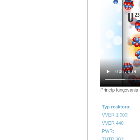
Princíp fungovania
Typ reaktora:
VVER 1 000:
VVER 440:
PWR:
THTR 300: