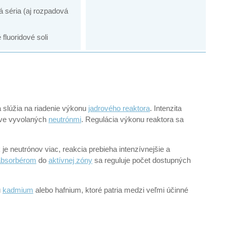
 séria (aj rozpadová
fluoridové soli
 slúžia na riadenie výkonu
jadrového reaktora
. Intenzita
live vyvolaných
neutrónmi
. Regulácia výkonu reaktora sa
je neutrónov viac, reakcia prebieha intenzívnejšie a
absorbérom
do
aktívnej zóny
sa reguluje počet dostupných
ú
kadmium
alebo hafnium, ktoré patria medzi veľmi účinné