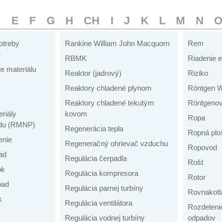
D
E
F
G
H
CH
I
J
K
L
M
N
otreby
Rankine William John Macquorn
Rem
e
RBMK
Riadenie e
e materiálu
Reaktor (jadrový)
Riziko
Reaktory chladené plynom
Röntgen W
Reaktory chladené tekutým
Röntgenov
riály
kovom
Ropa
du (RMNP)
Regenerácia tepla
Ropná plo
enie
Regeneračný ohrievač vzduchu
Ropovod
ad
Regulácia čerpadla
Rošt
ok
Regulácia kompresora
Rotor
pad
Regulácia parnej turbíny
Rovnakotl
k
Regulácia ventilátora
Rozdeleni
Regulácia vodnej turbíny
odpadov