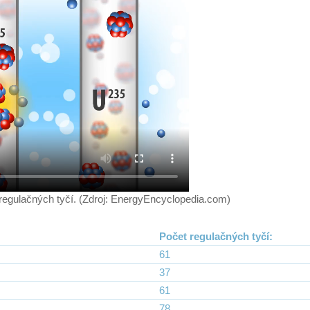
 regulačných tyčí. (Zdroj: EnergyEncyclopedia.com)
Počet regulačných tyčí:
61
37
61
78