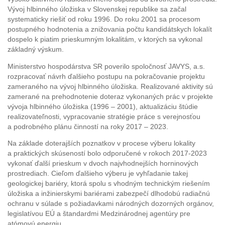
Vývoj hlbinného úložiska v Slovenskej republike sa začal
systematicky riešiť od roku 1996. Do roku 2001 sa procesom
postupného hodnotenia a znižovania počtu kandidátskych lokalít
dospelo k piatim prieskumným lokalitám, v ktorých sa vykonal
základný výskum.
Ministerstvo hospodárstva SR poverilo spoločnosť JAVYS, a.s.
rozpracovať návrh ďalšieho postupu na pokračovanie projektu
zameraného na vývoj hlbinného úložiska. Realizované aktivity sú
zamerané na prehodnotenie doteraz vykonaných prác v projekte
vývoja hlbinného úložiska (1996 – 2001), aktualizáciu štúdie
realizovateľnosti, vypracovanie stratégie práce s verejnosťou
a podrobného plánu činností na roky 2017 – 2023.
Na základe doterajších poznatkov v procese výberu lokality
a praktických skúseností bolo odporučené v rokoch 2017-2023
vykonať ďalší prieskum v dvoch najvhodnejších horninových
prostrediach. Cieľom ďalšieho výberu je vyhľadanie takej
geologickej bariéry, ktorá spolu s vhodným technickým riešením
úložiska a inžinierskymi bariérami zabezpečí dlhodobú radiačnú
ochranu v súlade s požiadavkami národných dozorných orgánov,
legislatívou EÚ a štandardmi Medzinárodnej agentúry pre
atómovú energiu.