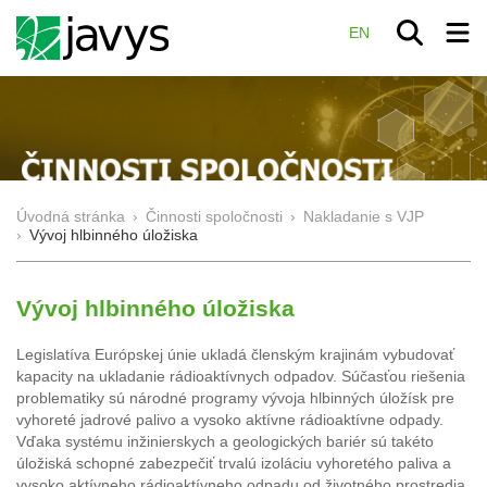
EN
Úvodná stránka
›
Činnosti spoločnosti
›
Nakladanie s VJP
›
Vývoj hlbinného úložiska
Vývoj hlbinného úložiska
Legislatíva Európskej únie ukladá členským krajinám vybudovať
kapacity na ukladanie rádioaktívnych odpadov. Súčasťou riešenia
problematiky sú národné programy vývoja hlbinných úložísk pre
vyhoreté jadrové palivo a vysoko aktívne rádioaktívne odpady.
Vďaka systému inžinierskych a geologických bariér sú takéto
úložiská schopné zabezpečiť trvalú izoláciu vyhoretého paliva a
vysoko aktívneho rádioaktívneho odpadu od životného prostredia.