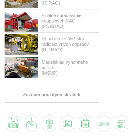
(IS RAO)
Finálne spracovanie
kvapalných RAO
(FS KRAO)
Republikové úložisko
rádioaktívnych odpadov
(RÚ RAO)
Medzisklad vyhoretého
paliva
(MSVP)
Zoznam použitých skratiek