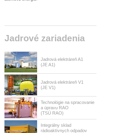
Jadrové
zariadenia
Jadrová elektráreň A1
(JE A1)
Jadrová elektráreň V1
(JE V1)
Technológie na spracovanie
a úpravu RAO
(TSÚ RAO)
Integrálny sklad
rádioaktívnych odpadov