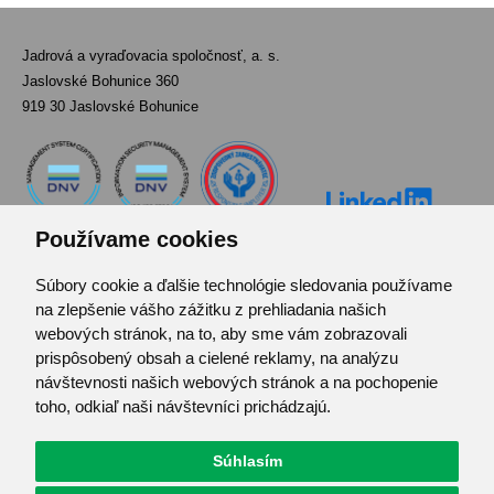
Jadrová a vyraďovacia spoločnosť, a. s.
Jaslovské Bohunice 360
919 30 Jaslovské Bohunice
Používame cookies
Súbory cookie a ďalšie technológie sledovania používame
Kontakt
na zlepšenie vášho zážitku z prehliadania našich
Pozvánka do infocentra
webových stránok, na to, aby sme vám zobrazovali
Zoznam použitých skratiek
prispôsobený obsah a cielené reklamy, na analýzu
návštevnosti našich webových stránok a na pochopenie
Mapa stránok
toho, odkiaľ naši návštevníci prichádzajú.
RSS
Ochrana osobných údajov
Centrum predvolieb cookies
Súhlasím