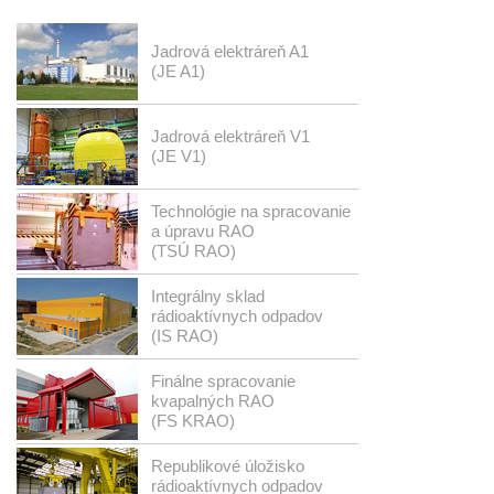
Jadrová elektráreň A1
(JE A1)
Jadrová elektráreň V1
(JE V1)
Technológie na spracovanie
a úpravu RAO
(TSÚ RAO)
Integrálny sklad
rádioaktívnych odpadov
(IS RAO)
Finálne spracovanie
kvapalných RAO
(FS KRAO)
Republikové úložisko
rádioaktívnych odpadov