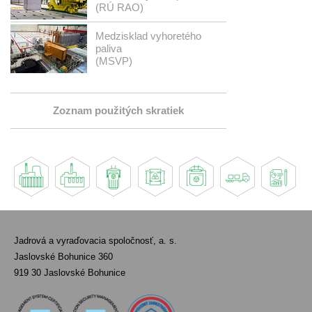
(RÚ RAO)
Medzisklad vyhoretého
paliva
(MSVP)
Zoznam použitých skratiek
Jadrová a vyraďovacia spoločnosť, a. s.
Jaslovské Bohunice 360
919 30 Jaslovské Bohunice