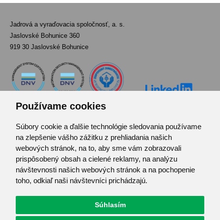
Jadrová a vyraďovacia spoločnosť, a. s.
Jaslovské Bohunice 360
919 30 Jaslovské Bohunice
Používame cookies
Súbory cookie a ďalšie technológie sledovania používame
Kontakt
na zlepšenie vášho zážitku z prehliadania našich
Pozvánka do infocentra
webových stránok, na to, aby sme vám zobrazovali
Zoznam použitých skratiek
prispôsobený obsah a cielené reklamy, na analýzu
návštevnosti našich webových stránok a na pochopenie
Mapa stránok
toho, odkiaľ naši návštevníci prichádzajú.
RSS
Ochrana osobných údajov
Súhlasím
Centrum predvolieb cookies