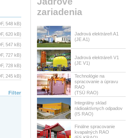
Jadrové
zariadenia
F, 548 kB)
Jadrová elektráreň A1
F, 620 kB)
(JE A1)
F, 547 kB)
F, 727 kB)
Jadrová elektráreň V1
(JE V1)
F, 728 kB)
Technológie na
F, 245 kB)
spracovanie a úpravu
RAO
Filter
(TSÚ RAO)
Integrálny sklad
rádioaktívnych odpadov
(IS RAO)
Finálne spracovanie
kvapalných RAO
(FS KRAO)