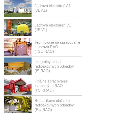
Jadrová elektráreň A1
(JE A1)
Jadrová elektráreň V1
(JE V1)
Technológie na spracovanie
a úpravu RAO
(TSÚ RAO)
Integrálny sklad
rádioaktívnych odpadov
(IS RAO)
Finálne spracovanie
kvapalných RAO
(FS KRAO)
Republikové úložisko
rádioaktívnych odpadov
(RÚ RAO)