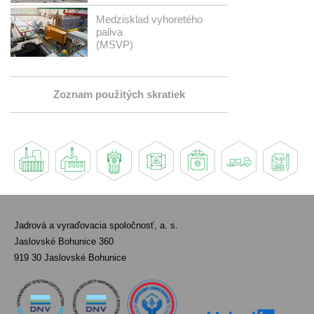
Medzisklad vyhoretého
paliva
(MSVP)
Zoznam použitých skratiek
Jadrová a vyraďovacia spoločnosť, a. s.
Jaslovské Bohunice 360
919 30 Jaslovské Bohunice