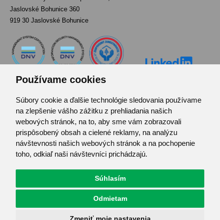
Jaslovské Bohunice 360
919 30 Jaslovské Bohunice
Používame cookies
Súbory cookie a ďalšie technológie sledovania používame
Kontakt
na zlepšenie vášho zážitku z prehliadania našich
Pozvánka do infocentra
webových stránok, na to, aby sme vám zobrazovali
Zoznam použitých skratiek
prispôsobený obsah a cielené reklamy, na analýzu
návštevnosti našich webových stránok a na pochopenie
Mapa stránok
toho, odkiaľ naši návštevníci prichádzajú.
RSS
Ochrana osobných údajov
Centrum predvolieb cookies
Súhlasím
Odmietam
© JAVYS.
Všetky práva vyhradené.
Zmeniť moje nastavenia