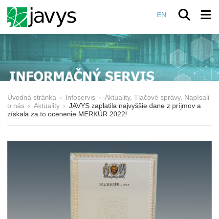
EN
Úvodná stránka
›
Infoservis
›
Aktuality, Tlačové správy, Napísali
o nás
›
Aktuality
›
JAVYS zaplatila najvyššie dane z príjmov a
získala za to ocenenie MERKÚR 2022!