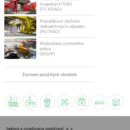
kvapalných RAO
(FS KRAO)
Republikové úložisko
rádioaktívnych odpadov
(RÚ RAO)
Medzisklad vyhoretého
paliva
(MSVP)
Zoznam použitých skratiek
Jadrová a vyraďovacia spoločnosť, a. s.