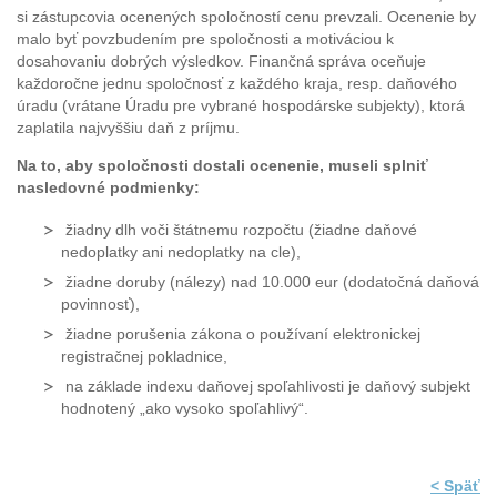
si zástupcovia ocenených spoločností cenu prevzali. Ocenenie by
malo byť povzbudením pre spoločnosti a motiváciou k
dosahovaniu dobrých výsledkov. Finančná správa oceňuje
každoročne jednu spoločnosť z každého kraja, resp. daňového
úradu (vrátane Úradu pre vybrané hospodárske subjekty), ktorá
zaplatila najvyššiu daň z príjmu.
Na to, aby spoločnosti dostali ocenenie, museli splniť
nasledovné podmienky:
žiadny dlh voči štátnemu rozpočtu (žiadne daňové
nedoplatky ani nedoplatky na cle),
žiadne doruby (nálezy) nad 10.000 eur (dodatočná daňová
povinnosť),
žiadne porušenia zákona o používaní elektronickej
registračnej pokladnice,
na základe indexu daňovej spoľahlivosti je daňový subjekt
hodnotený „ako vysoko spoľahlivý“.
< Späť