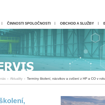
ČINNOSTI SPOLOČNOSTI
OBCHOD A SLUŽBY
 nás
›
Aktuality
›
Termíny školení, nácvikov a cvičení z HP a CO v ro
školení,