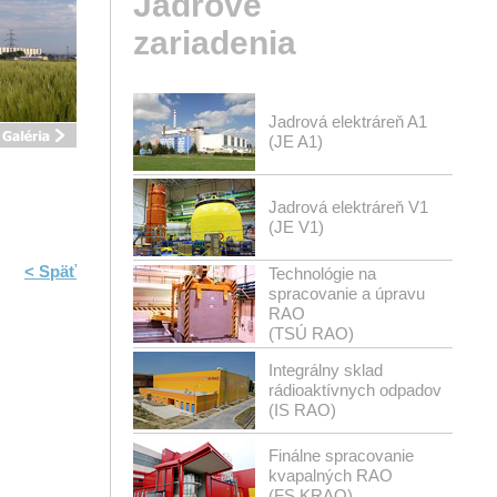
Jadrové
zariadenia
Jadrová elektráreň A1
(JE A1)
Jadrová elektráreň V1
(JE V1)
< Späť
Technológie na
spracovanie a úpravu
RAO
(TSÚ RAO)
Integrálny sklad
rádioaktívnych odpadov
(IS RAO)
Finálne spracovanie
kvapalných RAO
(FS KRAO)