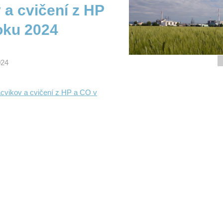
 a cvičení z HP
oku 2024
024
ácvikov a cvičení z HP a CO v