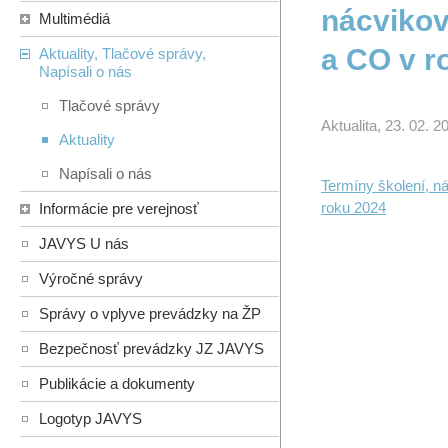
nácvikov
Multimédiá
a CO v r
Aktuality, Tlačové správy,
Napísali o nás
Tlačové správy
Aktualita, 23. 02. 2
Aktuality
Napísali o nás
Termíny školení, n
roku 2024
Informácie pre verejnosť
JAVYS U nás
Výročné správy
Správy o vplyve prevádzky na ŽP
Bezpečnosť prevádzky JZ JAVYS
Publikácie a dokumenty
Logotyp JAVYS