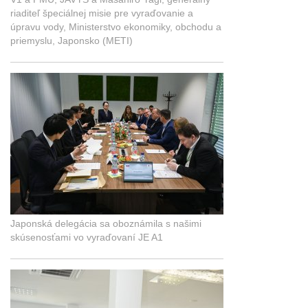
riaditeľ špeciálnej misie pre vyraďovanie a
úpravu vody, Ministerstvo ekonomiky, obchodu a
priemyslu, Japonsko (METI)
Japonská delegácia sa oboznámila s našimi
skúsenosťami vo vyraďovaní JE A1