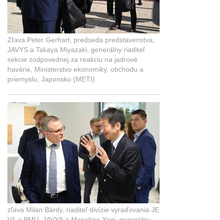
Zľava Peter Gerhart, predseda predstavenstva,
JAVYS a Takaya Miyazaki, generálny riaditeľ
sekcie zodpovednej za reakciu na jadrové
havárie, Ministerstvo ekonomiky, obchodu a
priemyslu, Japonsko (METI)
zľava Milan Bárdy, riaditeľ divízie vyraďovania JE
V1 a PMU, JAVYS a Masahiro Yagi, generálny