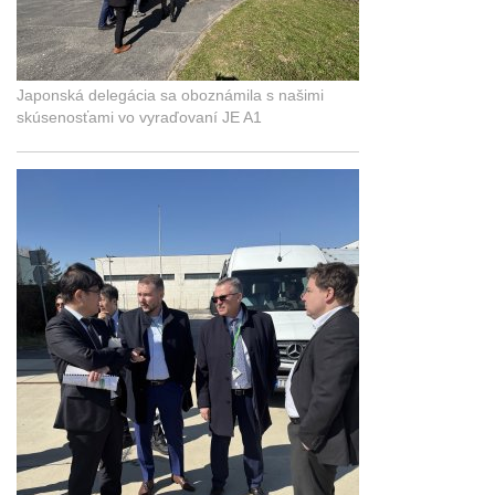
Japonská delegácia sa oboznámila s našimi
skúsenosťami vo vyraďovaní JE A1