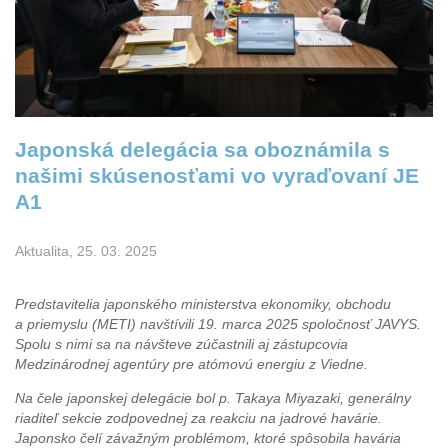
Japonská delegácia sa oboznámila s
našimi skúsenosťami vo vyraďovaní JE
A1
Aktualita, 25. 03. 2025
Predstavitelia japonského ministerstva ekonomiky, obchodu
a priemyslu (METI) navštívili 19. marca 2025 spoločnosť JAVYS.
Spolu s nimi sa na návšteve zúčastnili aj zástupcovia
Medzinárodnej agentúry pre atómovú energiu z Viedne.
Na čele japonskej delegácie bol p. Takaya Miyazaki, generálny
riaditeľ sekcie zodpovednej za reakciu na jadrové havárie.
Japonsko čelí závažným problémom, ktoré spôsobila havária