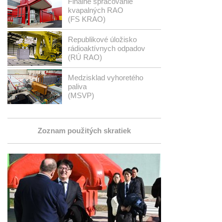
Finálne spracovanie
kvapalných RAO
(FS KRAO)
Republikové úložisko
rádioaktívnych odpadov
(RÚ RAO)
Medzisklad vyhoretého
paliva
(MSVP)
Zoznam použitých skratiek