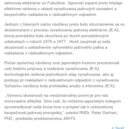
atómovej elektrárne vo Fukušime. Japonskí experti preto hľadajú
efektívne riešenia v oblasti vyraďovania jadrových zariadení a
bezpečného nakladania s rádioaktívnym odpadom.
Jedným z hlavných cieľov návštevy preto bolo oboznámenie sa so
skúsenosťami z procesu vyraďovania jadrovej elektrárne JE A1,
ktorej prevádzka bola ukončená po dvoch prevádzkových
udalostiach v rokoch 1976 a 1977. Hostí zaujímali aj naše
skúsenosti s uskladnením vyhoretého jadrového paliva a
nakladania s rádioaktívnym odpadom.
Počas spoločnej návštevy sme japonským hosťom prezentovali
celú históriu prípravy a realizácie vyraďovania JE A1,
technologické riešenia jednotlivých etáp vyraďovania, ako aj
postupy pri nakladaní s rádioaktívnym odpadom z vyraďovania.
Súčasťou návštevy bola prehliadka areálu a infocentra JE A1.
„Výmena skúseností na medzinárodnej úrovni je pre nás
mimoriadne dôležitá. Sme radi, že môžeme japonským kolegom
sprostredkovať naše know-how a prispieť tak k celosvetovej
bezpečnosti jadrovej energetiky,“ uviedol RNDr. Peter Gerhart,
PhD., predseda predstavenstva JAVYS.
< Späť