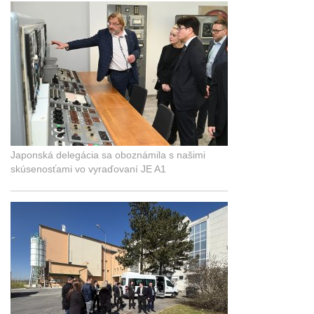
Japonská delegácia sa oboznámila s našimi
skúsenosťami vo vyraďovaní JE A1