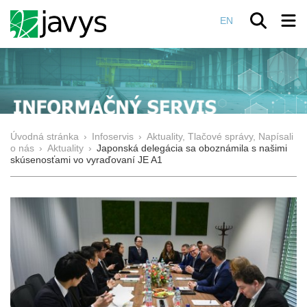
EN
Úvodná stránka
›
Infoservis
›
Aktuality, Tlačové správy, Napísali
o nás
›
Aktuality
›
Japonská delegácia sa oboznámila s našimi
skúsenosťami vo vyraďovaní JE A1