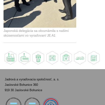
Japonská delegácia sa oboznámila s našimi
skúsenosťami vo vyraďovaní JE A1
Jadrová a vyraďovacia spoločnosť, a. s.
Jaslovské Bohunice 360
919 30 Jaslovské Bohunice