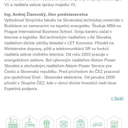
V1 a riaditeľa sekcie správy majetku V1.
Ing. Andrej Žiarovský, člen predstavenstva
Vyštudoval Strojnícku fakultu na Slovenskej technickej univerzite v
Bratislave so zameraním na tepelnú energetiku. Študuje MBA na
Prague International Business School. Svoju kariéru začal v
letectve a logistike. Bol technickým riaditeľom v Air Slovakia,
riaditeľom divízie údržby lietadiel v LET Kunovice. Pôsobil na
Ministerstve dopravy, pôšt a telekomunikácií SR vo funkcii
riaditeľa sekcie civilného letectva. Od roku 2003 pracuje v
energetickom sektore. Bol výkonným riaditeľom Alstom Power
Slovakia a obchodným riaditeľom Alstom Power Service pre
Českú a Slovenskú republiku. Pred príchodom do ČEZ pracoval
pre spoločnosť Enel - Slovenské elektrárne. Od januára 2008
pôsobí v Skupine ČEZ, kde v rámci divízie Investícií riadi útvar
Expertná podpora.
< Späť