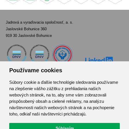
Jadrová a vyraďovacia spoločnosť, a. s.
Jaslovské Bohunice 360
919 30 Jaslovské Bohunice
Používame cookies
Súbory cookie a ďalšie technológie sledovania používame
Kontakt
na zlepšenie vášho zážitku z prehliadania našich
Pozvánka do infocentra
webových stránok, na to, aby sme vám zobrazovali
Zoznam použitých skratiek
prispôsobený obsah a cielené reklamy, na analýzu
návštevnosti našich webových stránok a na pochopenie
Mapa stránok
toho, odkiaľ naši návštevníci prichádzajú.
RSS
Ochrana osobných údajov
Centrum predvolieb cookies
Súhlasím