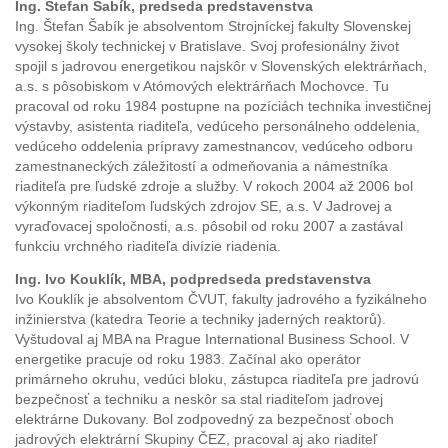
Ing. Štefan Šabík, predseda predstavenstva
Ing. Štefan Šabík je absolventom Strojníckej fakulty Slovenskej
vysokej školy technickej v Bratislave. Svoj profesionálny život
spojil s jadrovou energetikou najskôr v Slovenských elektrárňach,
a.s. s pôsobiskom v Atómových elektrárňach Mochovce. Tu
pracoval od roku 1984 postupne na pozíciách technika investičnej
výstavby, asistenta riaditeľa, vedúceho personálneho oddelenia,
vedúceho oddelenia prípravy zamestnancov, vedúceho odboru
zamestnaneckých záležitostí a odmeňovania a námestníka
riaditeľa pre ľudské zdroje a služby. V rokoch 2004 až 2006 bol
výkonným riaditeľom ľudských zdrojov SE, a.s. V Jadrovej a
vyraďovacej spoločnosti, a.s. pôsobil od roku 2007 a zastával
funkciu vrchného riaditeľa divízie riadenia.
Ing. Ivo Kouklík, MBA, podpredseda predstavenstva
Ivo Kouklík je absolventom ČVUT, fakulty jadrového a fyzikálneho
inžinierstva (katedra Teorie a techniky jaderných reaktorů).
Vyštudoval aj MBA na Prague International Business School. V
energetike pracuje od roku 1983. Začínal ako operátor
primárneho okruhu, vedúci bloku, zástupca riaditeľa pre jadrovú
bezpečnosť a techniku a neskôr sa stal riaditeľom jadrovej
elektrárne Dukovany. Bol zodpovedný za bezpečnosť oboch
jadrových elektrární Skupiny ČEZ, pracoval aj ako riaditeľ