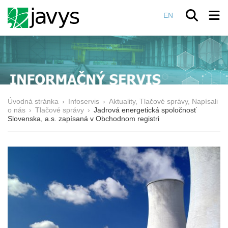
EN
Úvodná stránka
›
Infoservis
›
Aktuality, Tlačové správy, Napísali
o nás
›
Tlačové správy
›
Jadrová energetická spoločnosť
Slovenska, a.s. zapísaná v Obchodnom registri