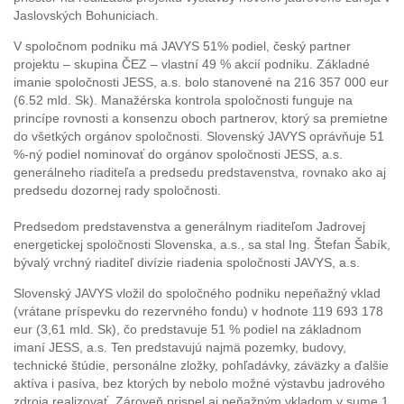
Jaslovských Bohuniciach.
V spoločnom podniku má JAVYS 51% podiel, český partner
projektu – skupina ČEZ – vlastní 49 % akcií podniku. Základné
imanie spoločnosti JESS, a.s. bolo stanovené na 216 357 000 eur
(6.52 mld. Sk). Manažérska kontrola spoločnosti funguje na
princípe rovnosti a konsenzu oboch partnerov, ktorý sa premietne
do všetkých orgánov spoločnosti. Slovenský JAVYS oprávňuje 51
%-ný podiel nominovať do orgánov spoločnosti JESS, a.s.
generálneho riaditeľa a predsedu predstavenstva, rovnako ako aj
predsedu dozornej rady spoločnosti.
Predsedom predstavenstva a generálnym riaditeľom Jadrovej
energetickej spoločnosti Slovenska, a.s., sa stal Ing. Štefan Šabík,
bývalý vrchný riaditeľ divízie riadenia spoločnosti JAVYS, a.s.
Slovenský JAVYS vložil do spoločného podniku nepeňažný vklad
(vrátane príspevku do rezervného fondu) v hodnote 119 693 178
eur (3,61 mld. Sk), čo predstavuje 51 % podiel na základnom
imaní JESS, a.s. Ten predstavujú najmä pozemky, budovy,
technické štúdie, personálne zložky, pohľadávky, záväzky a ďalšie
aktíva i pasíva, bez ktorých by nebolo možné výstavbu jadrového
zdroja realizovať. Zároveň prispel aj peňažným vkladom v sume 1