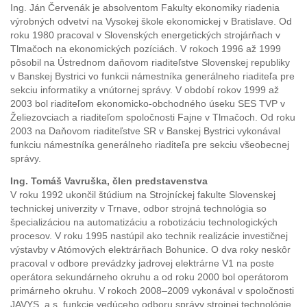
Ing. Ján Červenák je absolventom Fakulty ekonomiky riadenia
výrobných odvetví na Vysokej škole ekonomickej v Bratislave. Od
roku 1980 pracoval v Slovenských energetických strojárňach v
Tlmačoch na ekonomických pozíciách. V rokoch 1996 až 1999
pôsobil na Ústrednom daňovom riaditeľstve Slovenskej republiky
v Banskej Bystrici vo funkcii námestníka generálneho riaditeľa pre
sekciu informatiky a vnútornej správy. V období rokov 1999 až
2003 bol riaditeľom ekonomicko-obchodného úseku SES TVP v
Želiezovciach a riaditeľom spoločnosti Fajne v Tlmačoch. Od roku
2003 na Daňovom riaditeľstve SR v Banskej Bystrici vykonával
funkciu námestníka generálneho riaditeľa pre sekciu všeobecnej
správy.
Ing. Tomáš Vavruška, člen predstavenstva
V roku 1992 ukončil štúdium na Strojníckej fakulte Slovenskej
technickej univerzity v Trnave, odbor strojná technológia so
špecializáciou na automatizáciu a robotizáciu technologických
procesov. V roku 1995 nastúpil ako technik realizácie investičnej
výstavby v Atómových elektrárňach Bohunice. O dva roky neskôr
pracoval v odbore prevádzky jadrovej elektrárne V1 na poste
operátora sekundárneho okruhu a od roku 2000 bol operátorom
primárneho okruhu. V rokoch 2008–2009 vykonával v spoločnosti
JAVYS, a.s. funkcie vedúceho odboru správy strojnej technológie