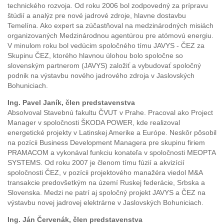
technického rozvoja. Od roku 2006 bol zodpovedný za prípravu
štúdií a analýz pre nové jadrové zdroje, hlavne dostavbu
Temelína. Ako expert sa zúčastňoval na medzinárodných misiách
organizovaných Medzinárodnou agentúrou pre atómovú energiu.
V minulom roku bol vedúcim spoločného tímu JAVYS - ČEZ za
Skupinu ČEZ, ktorého hlavnou úlohou bolo spoločne so
slovenským partnerom (JAVYS) založiť a vybudovať spoločný
podnik na výstavbu nového jadrového zdroja v Jaslovských
Bohuniciach.
Ing. Pavel Janík, člen predstavenstva
Absolvoval Stavebnú fakultu ČVUT v Prahe. Pracoval ako Project
Manager v spoločnosti ŠKODA POWER, kde realizoval
energetické projekty v Latinskej Amerike a Európe. Neskôr pôsobil
na pozícii Business Development Managera pre skupinu firiem
PRAMACOM a vykonával funkciu konateľa v spoločnosti MEOPTA
SYSTEMS. Od roku 2007 je členom tímu fúzií a akvizícií
spoločnosti ČEZ, v pozícii projektového manažéra viedol M&A
transakcie predovšetkým na území Ruskej federácie, Srbska a
Slovenska. Medzi ne patrí aj spoločný projekt JAVYS a ČEZ na
výstavbu novej jadrovej elektrárne v Jaslovských Bohuniciach.
Ing. Ján Červenák, člen predstavenstva