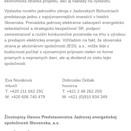
ekonomická stránka projektu, ako aj náklady na výstavbu.
Výstavba nového jadrového zdroja v Jaslovských Bohuniciach
predstavuje jednu z najvýznamnejších investícií v histórii
Slovenska. Prevádzka jadrovej elektrárne zabezpečí energetickú
sebestačnosť a strategickú bezpečnosť SR, podporí
zamestnanosť a rozšíri konkurenčné prostredie na trhu s výrobou
a predajom elektrickej energie. Vzhľadom na fakt, že slovenská
strana je akcionárom spoločnosti JESS, a.s., môže štát v
budúcnosti počítať s významnými príjmami nielen vo forme
priamych a nepriamych daní, ale aj dividend zo zisku tejto
spoločnosti.
Eva Nováková
Dobroslav Dobák
mluvčí
hovorca
T: +420 211 042 291
T: +421 2 48 262 259
M: +420 606 740 479
M: +421 (0)910 834 349
Životopisy členov Predstavenstva Jadrovej energetickej
spoločnosti Slovenska, a.s.