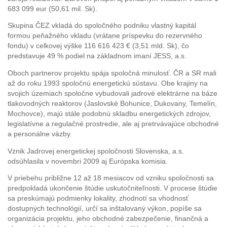
683 099 eur (50,61 mil. Sk).
Skupina ČEZ vkladá do spoločného podniku vlastný kapitál
formou peňažného vkladu (vrátane príspevku do rezervného
fondu) v celkovej výške 116 616 423 € (3,51 mld. Sk), čo
predstavuje 49 % podiel na základnom imaní JESS, a.s.
Oboch partnerov projektu spája spoločná minulosť. ČR a SR mali
až do roku 1993 spoločnú energetickú sústavu. Obe krajiny na
svojich územiach spoločne vybudovali jadrové elektrárne na báze
tlakovodných reaktorov (Jaslovské Bohunice, Dukovany, Temelín,
Mochovce), majú stále podobnú skladbu energetických zdrojov,
legislatívne a regulačné prostredie, ale aj pretrvávajúce obchodné
a personálne väzby.
Vznik Jadrovej energetickej spoločnosti Slovenska, a.s.
odsúhlasila v novembri 2009 aj Európska komisia.
V priebehu približne 12 až 18 mesiacov od vzniku spoločnosti sa
predpokladá ukončenie štúdie uskutočniteľnosti. V procese štúdie
sa preskúmajú podmienky lokality, zhodnotí sa vhodnosť
dostupných technológií, určí sa inštalovaný výkon, popíše sa
organizácia projektu, jeho obchodné zabezpečenie, finančná a