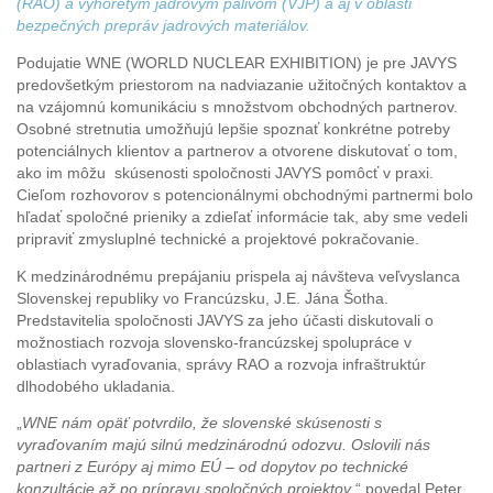
(RAO) a vyhoretým jadrovým palivom (VJP) a aj v oblasti
bezpečných prepráv jadrových materiálov.
Podujatie WNE (WORLD NUCLEAR EXHIBITION) je pre JAVYS
predovšetkým priestorom na nadviazanie užitočných kontaktov a
na vzájomnú komunikáciu s množstvom obchodných partnerov.
Osobné stretnutia umožňujú lepšie spoznať konkrétne potreby
potenciálnych klientov a partnerov a otvorene diskutovať o tom,
ako im môžu skúsenosti spoločnosti JAVYS pomôcť v praxi.
Cieľom rozhovorov s potencionálnymi obchodnými partnermi bolo
hľadať spoločné prieniky a zdieľať informácie tak, aby sme vedeli
pripraviť zmysluplné technické a projektové pokračovanie.
K medzinárodnému prepájaniu prispela aj návšteva veľvyslanca
Slovenskej republiky vo Francúzsku, J.E. Jána Šotha.
Predstavitelia spoločnosti JAVYS za jeho účasti diskutovali o
možnostiach rozvoja slovensko‑francúzskej spolupráce v
oblastiach vyraďovania, správy RAO a rozvoja infraštruktúr
dlhodobého ukladania.
„
WNE nám opäť potvrdilo, že slovenské skúsenosti s
vyraďovaním majú silnú medzinárodnú odozvu. Oslovili nás
partneri z Európy aj mimo EÚ – od dopytov po technické
konzultácie až po prípravu spoločných projektov
,“ povedal Peter