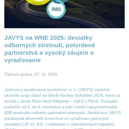
JAVYS na WNE 2025: desiatky
odborných stretnutí, potvrdené
partnerstvá a vysoký záujem o
vyraďovanie
Tlačová správa, 07. 11. 2025
Jadrová a vyraďovacia spoločnosť, a. s. (JAVYS) úspešne
ukončila svoju účasť na World Nuclear Exhibition 2025, ktorá sa
konala v areáli Paris Nord Villepinte – Hall 6 v Paríži. Podujatie
prebehlo od 4. do 6. novembra a patrí medzi najvýznamnejšie
B2B stretnutia civilného jadrového priemyslu. Spoločnosť JAVYS
predstavila slovenské know-how vo vyraďovaní jadrových
zariadení (JE V1, A1), v nakladaní s rádioaktívnymi odpadmi