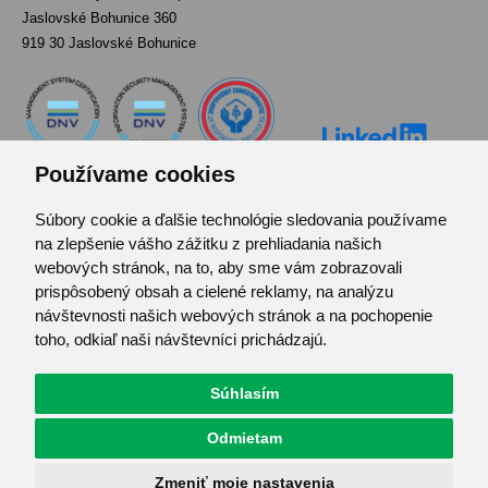
Jaslovské Bohunice 360
919 30 Jaslovské Bohunice
Používame cookies
Súbory cookie a ďalšie technológie sledovania používame
Kontakt
na zlepšenie vášho zážitku z prehliadania našich
Pozvánka do infocentra
webových stránok, na to, aby sme vám zobrazovali
Zoznam použitých skratiek
prispôsobený obsah a cielené reklamy, na analýzu
návštevnosti našich webových stránok a na pochopenie
Mapa stránok
toho, odkiaľ naši návštevníci prichádzajú.
RSS
Ochrana osobných údajov
Súhlasím
Centrum predvolieb cookies
Odmietam
© JAVYS.
Všetky práva vyhradené.
Zmeniť moje nastavenia