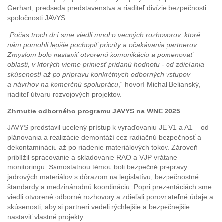
Gerhart, predseda predstavenstva a riaditeľ divízie bezpečnosti
spoločnosti JAVYS.
„
Počas troch dní sme viedli mnoho vecných rozhovorov, ktoré
nám pomohli lepšie pochopiť priority a očakávania partnerov.
Zmyslom bolo nastaviť otvorenú komunikáciu a pomenovať
oblasti, v ktorých vieme priniesť pridanú hodnotu - od zdieľania
skúseností až po prípravu konkrétnych odborných vstupov
a návrhov na komerčnú spoluprácu
,“ hovorí Michal Belianský,
riaditeľ útvaru rozvojových projektov.
Zhrnutie odborného programu JAVYS na WNE 2025
JAVYS predstavil ucelený prístup k vyraďovaniu JE V1 a A1 – od
plánovania a realizácie demontáží cez radiačnú bezpečnosť a
dekontamináciu až po riadenie materiálových tokov. Zároveň
priblížil spracovanie a skladovanie RAO a VJP vrátane
monitoringu. Samostatnou témou boli bezpečné prepravy
jadrových materiálov s dôrazom na legislatívu, bezpečnostné
štandardy a medzinárodnú koordináciu. Popri prezentáciách sme
viedli otvorené odborné rozhovory a zdieľali porovnateľné údaje a
skúsenosti, aby si partneri vedeli rýchlejšie a bezpečnejšie
nastaviť vlastné projekty.