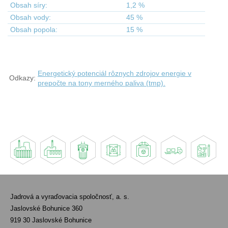
Obsah síry:
1,2 %
Obsah vody:
45 %
Obsah popola:
15 %
Energetický potenciál rôznych zdrojov energie v
Odkazy:
prepočte na tony merného paliva (tmp).
Jadrová a vyraďovacia spoločnosť, a. s.
Jaslovské Bohunice 360
919 30 Jaslovské Bohunice