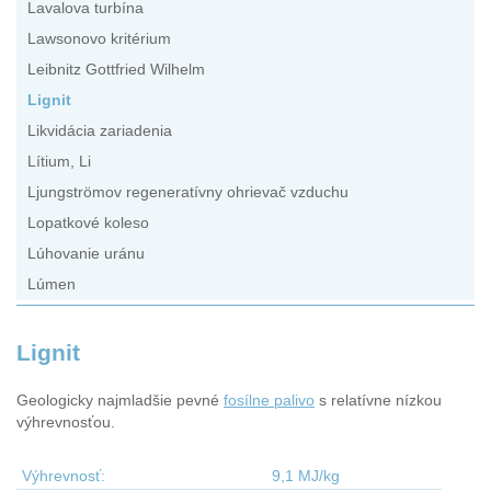
Lavalova turbína
Lawsonovo kritérium
Leibnitz Gottfried Wilhelm
Lignit
Likvidácia zariadenia
Lítium, Li
Ljungströmov regeneratívny ohrievač vzduchu
Lopatkové koleso
Lúhovanie uránu
Lúmen
Lignit
Geologicky najmladšie pevné
fosílne palivo
s relatívne nízkou
výhrevnosťou.
Výhrevnosť:
9,1 MJ/kg