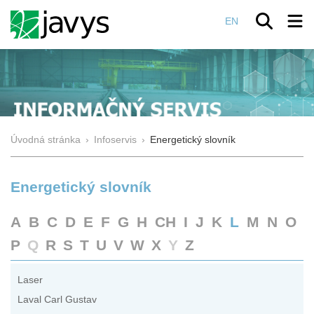
EN
Úvodná stránka
›
Infoservis
›
Energetický slovník
Energetický slovník
A
B
C
D
E
F
G
H
CH
I
J
K
L
M
N
O
P
Q
R
S
T
U
V
W
X
Y
Z
Laser
Laval Carl Gustav