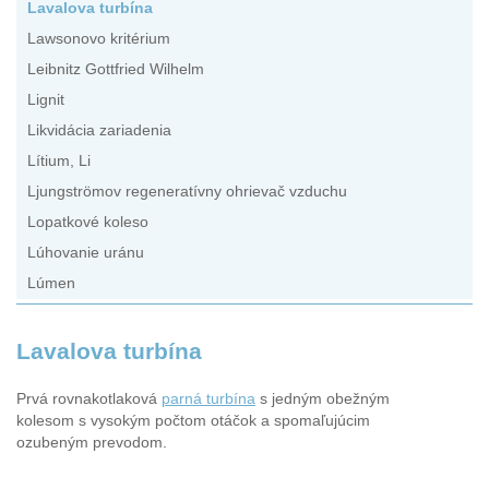
Lavalova turbína
Lawsonovo kritérium
Leibnitz Gottfried Wilhelm
Lignit
Likvidácia zariadenia
Lítium, Li
Ljungströmov regeneratívny ohrievač vzduchu
Lopatkové koleso
Lúhovanie uránu
Lúmen
Lavalova turbína
Prvá rovnakotlaková
parná turbína
s jedným obežným
kolesom s vysokým počtom otáčok a spomaľujúcim
ozubeným prevodom.