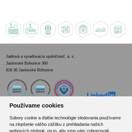
Jadrová a vyraďovacia spoločnosť, a. s.
Jaslovské Bohunice 360
919 30 Jaslovské Bohunice
Používame cookies
Súbory cookie a ďalšie technológie sledovania používame
Kontakt
na zlepšenie vášho zážitku z prehliadania našich
Pozvánka do infocentra
webových stránok, na to, aby sme vám zobrazovali
Zoznam použitých skratiek