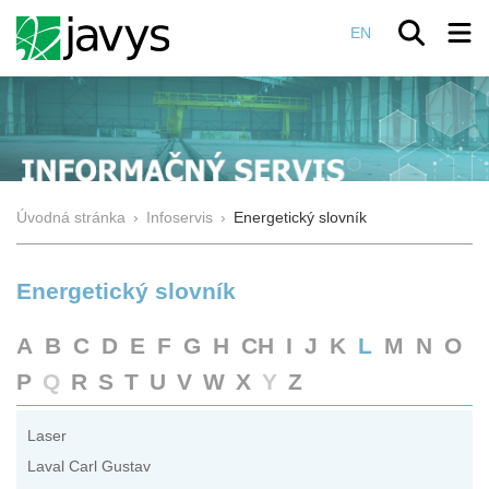
EN
Úvodná stránka
›
Infoservis
›
Energetický slovník
Energetický slovník
A
B
C
D
E
F
G
H
CH
I
J
K
L
M
N
O
P
Q
R
S
T
U
V
W
X
Y
Z
Laser
Laval Carl Gustav