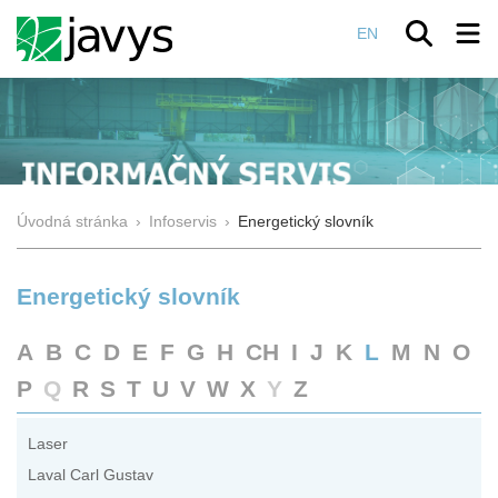
EN
Úvodná stránka
›
Infoservis
›
Energetický slovník
Energetický slovník
A
B
C
D
E
F
G
H
CH
I
J
K
L
M
N
O
P
Q
R
S
T
U
V
W
X
Y
Z
Laser
Laval Carl Gustav