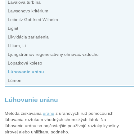
Lavalova turbína
Lawsonovo kritérium
Leibnitz Gottfried Wilhelm
Lignit
Likvidácia zariadenia
Lítium, Li
Ljungströmov regeneratívny ohrievač vzduchu
Lopatkové koleso
Lúhovanie uránu
Lúmen
Lúhovanie uránu
Metóda získavania
uránu
z uránových rúd pomocou ich
lúhovania roztokom vhodných chemických látok. Na
lúhovanie uránu sa najčastejšie používajú roztoky kyseliny
sírovej alebo uhličitanu sodného.