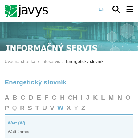
EN
Úvodná stránka
›
Infoservis
›
Energetický slovník
Energetický slovník
A
B
C
D
E
F
G
H
CH
I
J
K
L
M
N
O
P
Q
R
S
T
U
V
W
X
Y
Z
Watt (W)
Watt James