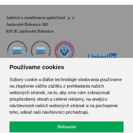
Jadrová a vyraďovacia spoločnosť, a. s.
Jaslovské Bohunice 360
919 30 Jaslovské Bohunice
Používame cookies
Súbory cookie a ďalšie technológie sledovania používame
Kontakt
na zlepšenie vášho zážitku z prehliadania našich
Pozvánka do infocentra
webových stránok, na to, aby sme vám zobrazovali
Zoznam použitých skratiek
prispôsobený obsah a cielené reklamy, na analýzu
návštevnosti našich webových stránok a na pochopenie
Mapa stránok
toho, odkiaľ naši návštevníci prichádzajú.
RSS
Ochrana osobných údajov
Súhlasím
Centrum predvolieb cookies