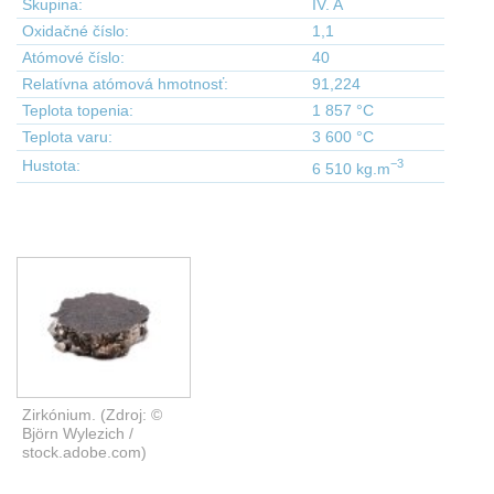
Skupina:
IV. A
Oxidačné číslo:
1,1
Atómové číslo:
40
Relatívna atómová hmotnosť:
91,224
Teplota topenia:
1 857 °C
Teplota varu:
3 600 °C
−3
Hustota:
6 510 kg.m
Zirkónium. (Zdroj: ©
Björn Wylezich /
stock.adobe.com)