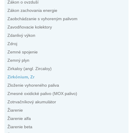
Zákon o ovzduší
Zákon zachovania energie
Zaobchádzanie s vyhoreným palivom
Zavodňovacie kolektory
Zdanlivý výkon
Zdroj
Zemné spojenie
Zemný plyn
Zirkaloy (angl. Zircaloy)
Zirkónium, Zr
Zloženie vyhoreného paliva
Zmesné oxidické palivo (MOX palivo)
Zotrvačníkový akumulátor
Žiarenie
Žiarenie alfa
Žiarenie beta