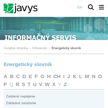
EN
Úvodná stránka
›
Infoservis
›
Energetický slovník
Energetický slovník
A
B
C
D
E
F
G
H
CH
I
J
K
L
M
N
O
P
Q
R
S
T
U
V
W
X
Y
Z
Zaistené napájanie
Základné zaťaženie