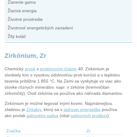
Žiarenie gama
Žiarivá energia
Životné prostredie
Životnosť energetických zariadení
Žltý koláč
Zirkónium, Zr
Chemický
prvok
s
protónovým číslom
40. Zirkónium je
sivobiely kov s vysokou odolnosťou proti korózii a s teplotou
tavenia približne 1 855 °C. Na Zemi sa vyskytuje vo viac ako
stovke rôznych minerálov, napr. v zirkóne (kremničitan
zirkoničitý). Oxid zirkónia sa používa ako náhrada diamantov.
Zirkónium je možné legovať inými kovmi. Najznámejšou
zliatinou je
Zirkaloy
, ktorý sa v
jadrovej energetike
používa
ako povlak
jadrového paliva
(obal
palivových prútikov
).
Značka:
Zr