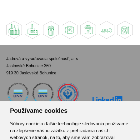
Jadrová a vyraďovacia spoločnosť, a. s.
Jaslovské Bohunice 360
919 30 Jaslovské Bohunice
Používame cookies
Súbory cookie a ďalšie technológie sledovania používame
Kontakt
na zlepšenie vášho zážitku z prehliadania našich
Pozvánka do infocentra
webových stránok, na to, aby sme vám zobrazovali
Zoznam použitých skratiek