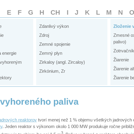
D
E
F
G
H
CH
I
J
K
L
M
N
e
Zdanlivý výkon
Zloženie 
ie
Zdroj
Zmesné ox
palivo)
Zemné spojenie
Zotrvační
 energie
Zemný plyn
Žiarenie
 vyhoreným
Zirkaloy (angl. Zircaloy)
Žiarenie al
Zirkónium, Zr
ektory
Žiarenie b
 vyhoreného paliva
adrových reaktorov
tvorí menej než 1 % objemu všetkých jadrových 
ty
. Jeden reaktor s výkonom okolo 1 000 MW produkuje ročne približ
3