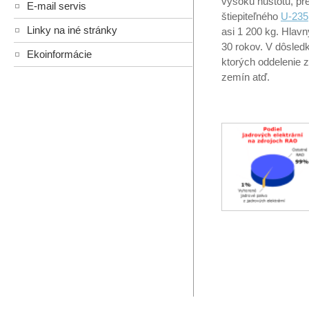
vysokú hustotu, pre
E-mail servis
štiepiteľného
U-235
Linky na iné stránky
asi 1 200 kg. Hlavn
30 rokov. V dôsled
Ekoinformácie
ktorých oddelenie z
zemín atď.