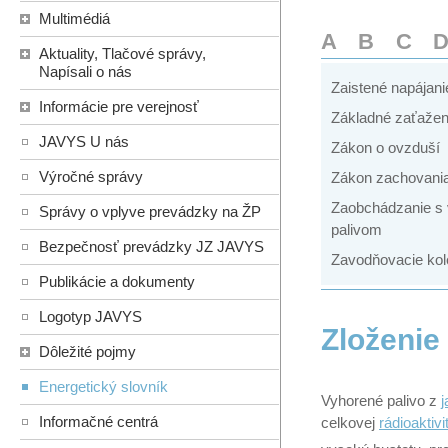
Multimédiá
A
B
C
Aktuality, Tlačové správy,
Napísali o nás
Zaistené napájani
Informácie pre verejnosť
Základné zaťažen
JAVYS U nás
Zákon o ovzduší
Výročné správy
Zákon zachovania
Zaobchádzanie s
Správy o vplyve prevádzky na ŽP
palivom
Bezpečnosť prevádzky JZ JAVYS
Zavodňovacie kol
Publikácie a dokumenty
Logotyp JAVYS
Zloženie
Dôležité pojmy
Energetický slovník
Vyhorené palivo z
j
Informačné centrá
celkovej
rádioaktivi