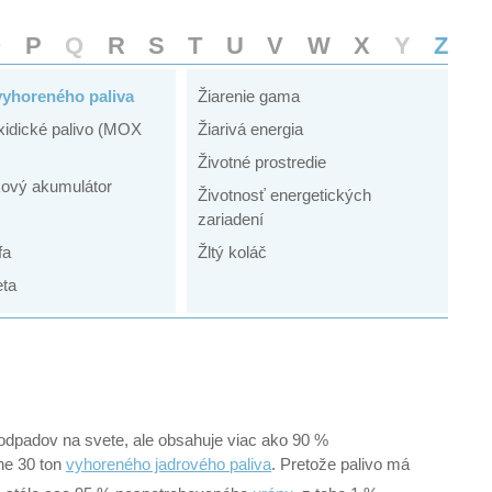
O
P
Q
R
S
T
U
V
W
X
Y
Z
vyhoreného paliva
Žiarenie gama
idické palivo (MOX
Žiarivá energia
Životné prostredie
kový akumulátor
Životnosť energetických
zariadení
fa
Žltý koláč
eta
odpadov na svete, ale obsahuje viac ako 90 %
ne 30 ton
vyhoreného jadrového paliva
. Pretože palivo má