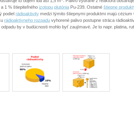
dstavuje to objem iba asi 1,5 m
. Palivo vybrané z reaktora obsahu
a 1 % štiepiteľného
izotopu
plutónia
Pu-239. Ostatné
štiepne produkt
ý podiel
rádioaktivity
medzi týmito štiepnymi produktmi majú cézium 
ku
rádioaktívneho rozpadu
vyhorené palivo postupne stráca rádioakti
 odpadu by v budúcnosti mohlo byť zaujímavé. Je to napr. platina, r