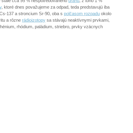
je stále cca 95 % nespotrebovaného
uránu
, z toho 1 %
y
, ktoré dnes považujeme za odpad, teda predstavujú iba
Cs-137 a stroncium Sr-90, oba s
polčasom rozpadu
okolo
vitu a rôzne
rádioizotopy
sa stávajú neaktívnymi prvkami,
uthénium, rhódium, paládium, striebro, prvky vzácnych