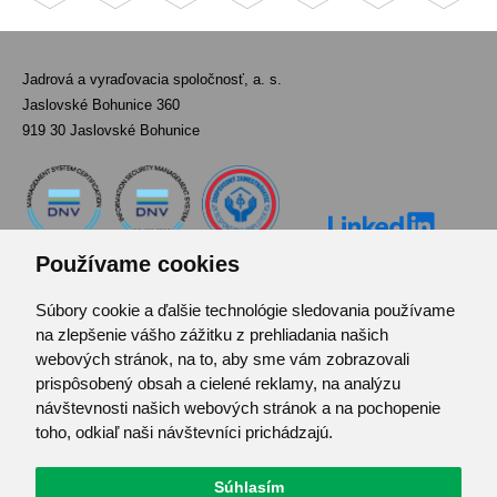
Jadrová a vyraďovacia spoločnosť, a. s.
Jaslovské Bohunice 360
919 30 Jaslovské Bohunice
Používame cookies
Súbory cookie a ďalšie technológie sledovania používame
Kontakt
na zlepšenie vášho zážitku z prehliadania našich
Pozvánka do infocentra
webových stránok, na to, aby sme vám zobrazovali
Zoznam použitých skratiek
prispôsobený obsah a cielené reklamy, na analýzu
návštevnosti našich webových stránok a na pochopenie
Mapa stránok
toho, odkiaľ naši návštevníci prichádzajú.
RSS
Ochrana osobných údajov
Súhlasím
Centrum predvolieb cookies