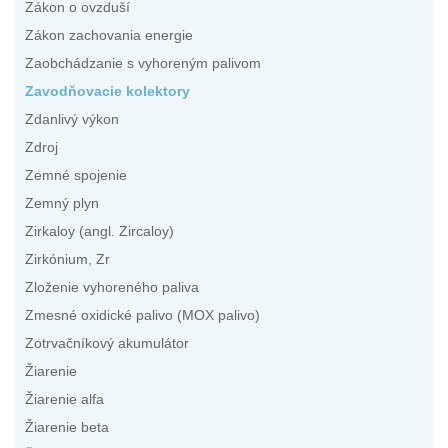
Zákon o ovzduší
Zákon zachovania energie
Zaobchádzanie s vyhoreným palivom
Zavodňovacie kolektory
Zdanlivý výkon
Zdroj
Zemné spojenie
Zemný plyn
Zirkaloy (angl. Zircaloy)
Zirkónium, Zr
Zloženie vyhoreného paliva
Zmesné oxidické palivo (MOX palivo)
Zotrvačníkový akumulátor
Žiarenie
Žiarenie alfa
Žiarenie beta