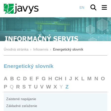
EN
Úvodná stránka
›
Infoservis
›
Energetický slovník
Energetický slovník
A
B
C
D
E
F
G
H
CH
I
J
K
L
M
N
O
P
Q
R
S
T
U
V
W
X
Y
Z
Zaistené napájanie
Základné zaťaženie