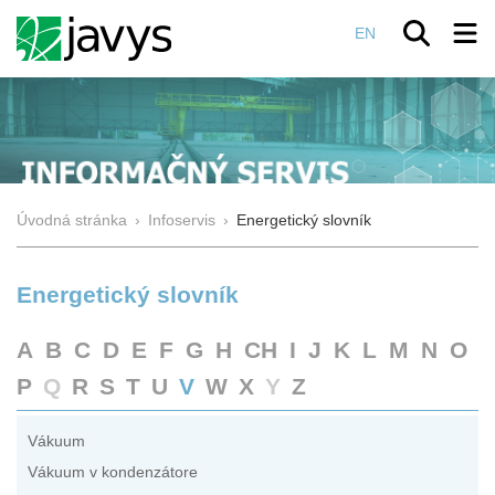
EN
Úvodná stránka
›
Infoservis
›
Energetický slovník
Energetický slovník
A
B
C
D
E
F
G
H
CH
I
J
K
L
M
N
O
P
Q
R
S
T
U
V
W
X
Y
Z
Vákuum
Vákuum v kondenzátore