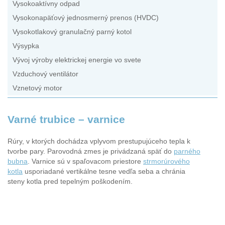
Vysokoaktívny odpad
Vysokonapäťový jednosmerný prenos (HVDC)
Vysokotlakový granulačný parný kotol
Výsypka
Vývoj výroby elektrickej energie vo svete
Vzduchový ventilátor
Vznetový motor
Varné trubice – varnice
Rúry, v ktorých dochádza vplyvom prestupujúceho tepla k
tvorbe pary. Parovodná zmes je privádzaná späť do
parného
bubna
. Varnice sú v spaľovacom priestore
strmorúrového
kotla
usporiadané vertikálne tesne vedľa seba a chránia
steny kotla pred tepelným poškodením.