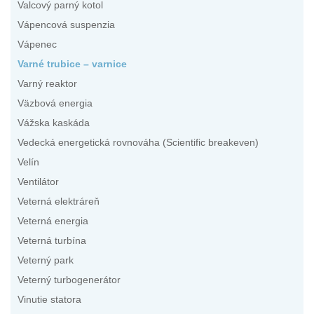
Valcový parný kotol
Vápencová suspenzia
Vápenec
Varné trubice – varnice
Varný reaktor
Väzbová energia
Vážska kaskáda
Vedecká energetická rovnováha (Scientific breakeven)
Velín
Ventilátor
Veterná elektráreň
Veterná energia
Veterná turbína
Veterný park
Veterný turbogenerátor
Vinutie statora