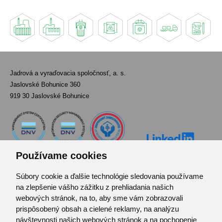
Jadrová a vyraďovacia spoločnosť, a. s.
Jaslovské Bohunice 360
919 30 Jaslovské Bohunice
Používame cookies
Súbory cookie a ďalšie technológie sledovania používame
Kontakt
na zlepšenie vášho zážitku z prehliadania našich
Pozvánka do infocentra
webových stránok, na to, aby sme vám zobrazovali
Zoznam použitých skratiek
prispôsobený obsah a cielené reklamy, na analýzu
návštevnosti našich webových stránok a na pochopenie
Mapa stránok