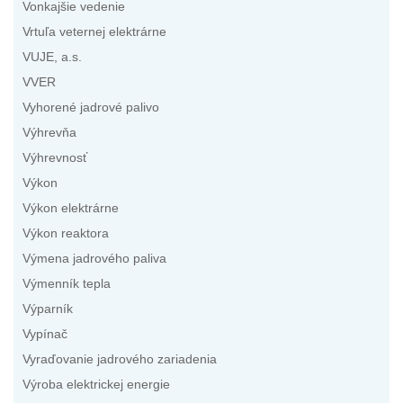
Vonkajšie vedenie
Vrtuľa veternej elektrárne
VUJE, a.s.
VVER
Vyhorené jadrové palivo
Výhrevňa
Výhrevnosť
Výkon
Výkon elektrárne
Výkon reaktora
Výmena jadrového paliva
Výmenník tepla
Výparník
Vypínač
Vyraďovanie jadrového zariadenia
Výroba elektrickej energie