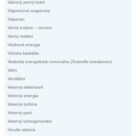
Valcový parný kotol
Vápencová suspenzia
Vápenec
Varné trubice – varnice
Varný reaktor
Väzbová energia
Vážska kaskáda
Vedecká energetická rovnováha (Scientific breakeven)
Velín
Ventilátor
Veterná elektráreň
Veterná energia
Veterná turbína
Veterný park
Veterný turbogenerátor
Vinutie statora