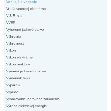
Vonkajšie vedenie
Vrtuľa veternej elektrárne
VUJE, a.s.
VVER
Vyhorené jadrové palivo
Výhrevňa
Výhrevnosť
Výkon
Výkon elektrárne
Výkon reaktora
Výmena jadrového paliva
Výmenník tepla
Výparník
Vypínač
Vyraďovanie jadrového zariadenia
Výroba elektrickej energie