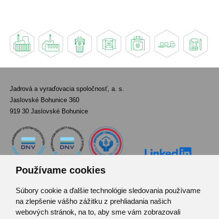
Jadrová a vyraďovacia spoločnosť, a. s.
Jaslovské Bohunice 360
919 30 Jaslovské Bohunice
Používame cookies
Súbory cookie a ďalšie technológie sledovania používame
Kontakt
na zlepšenie vášho zážitku z prehliadania našich
Pozvánka do infocentra
webových stránok, na to, aby sme vám zobrazovali
Zoznam použitých skratiek