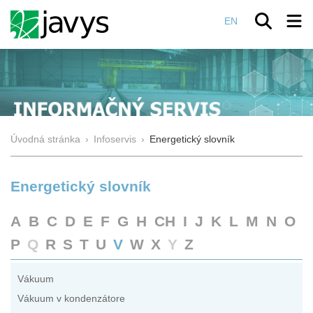
EN
Úvodná stránka
›
Infoservis
›
Energetický slovník
Energetický slovník
A
B
C
D
E
F
G
H
CH
I
J
K
L
M
N
O
P
Q
R
S
T
U
V
W
X
Y
Z
Vákuum
Vákuum v kondenzátore