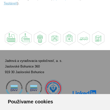
Tepláreň
).
Jadrová a vyraďovacia spoločnosť, a. s.
Jaslovské Bohunice 360
919 30 Jaslovské Bohunice
Používame cookies