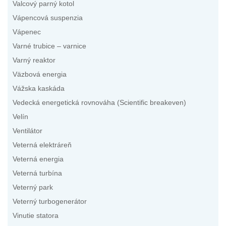
Valcový parný kotol
Vápencová suspenzia
Vápenec
Varné trubice – varnice
Varný reaktor
Väzbová energia
Vážska kaskáda
Vedecká energetická rovnováha (Scientific breakeven)
Velín
Ventilátor
Veterná elektráreň
Veterná energia
Veterná turbína
Veterný park
Veterný turbogenerátor
Vinutie statora