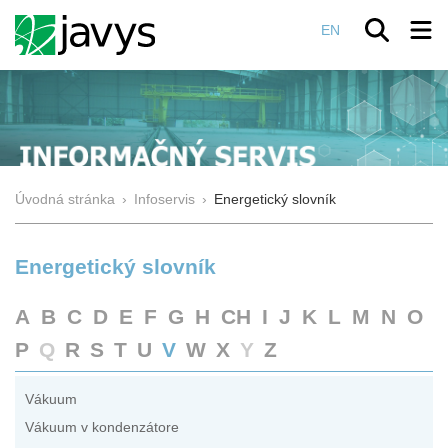
EN
Úvodná stránka
›
Infoservis
›
Energetický slovník
Energetický slovník
A
B
C
D
E
F
G
H
CH
I
J
K
L
M
N
O
P
Q
R
S
T
U
V
W
X
Y
Z
Vákuum
Vákuum v kondenzátore