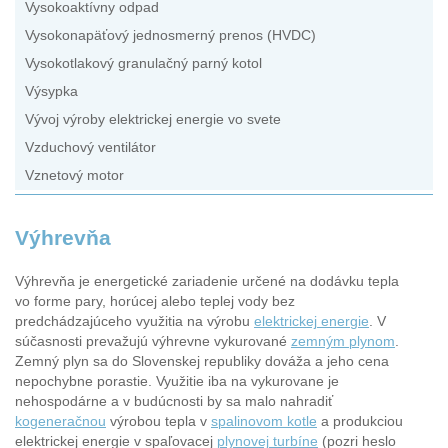
Vysokoaktívny odpad
Vysokonapäťový jednosmerný prenos (HVDC)
Vysokotlakový granulačný parný kotol
Výsypka
Vývoj výroby elektrickej energie vo svete
Vzduchový ventilátor
Vznetový motor
Výhrevňa
Výhrevňa je energetické zariadenie určené na dodávku tepla
vo forme pary, horúcej alebo teplej vody bez
predchádzajúceho využitia na výrobu
elektrickej energie
. V
súčasnosti prevažujú výhrevne vykurované
zemným plynom
.
Zemný plyn sa do Slovenskej republiky dováža a jeho cena
nepochybne porastie. Využitie iba na vykurovane je
nehospodárne a v budúcnosti by sa malo nahradiť
kogeneračnou
výrobou tepla v
spalinovom kotle
a produkciou
elektrickej energie v spaľovacej
plynovej turbíne
(pozri heslo