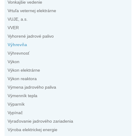
Vonkajšie vedenie
Vrtuľa veternej elektrárne
VUJE, a.s.
VVER
Vyhorené jadrové palivo
Výhrevňa
Výhrevnosť
Výkon
Výkon elektrárne
Výkon reaktora
Výmena jadrového paliva
Výmenník tepla
Výparník
Vypínač
Vyraďovanie jadrového zariadenia
Výroba elektrickej energie