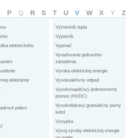
O
P
Q
R
S
T
U
V
W
X
Y
Z
eso
Výmenník tepla
stor
Výparník
notka elektrického
Vypínač
Vyraďovanie jadrového
sandro
zariadenia
 vedenie
Výroba elektrickej energie
ernej elektrárne
Vysokoaktívny odpad
.
Vysokonapäťový jednosmerný
prenos (HVDC)
Vysokotlakový granulačný parný
adrové palivo
kotol
Výsypka
sť
Vývoj výroby elektrickej energie
vo svete