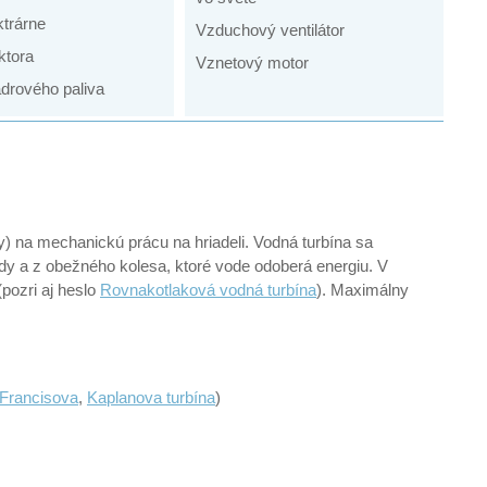
ktrárne
Vzduchový ventilátor
ktora
Vznetový motor
drového paliva
y) na mechanickú prácu na hriadeli. Vodná turbína sa
dy a z obežného kolesa, ktoré vode odoberá energiu. V
(pozri aj heslo
Rovnakotlaková vodná turbína
). Maximálny
Francisova
,
Kaplanova turbína
)