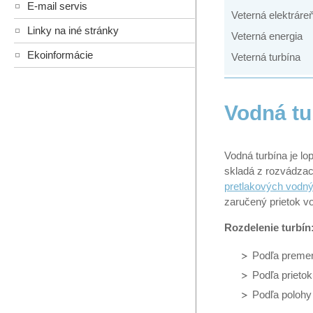
E-mail servis
Veterná elektráre
Linky na iné stránky
Veterná energia
Ekoinformácie
Veterná turbína
Vodná tu
Vodná turbína je l
skladá z rozvádzac
pretlakových vodný
zaručený prietok v
Rozdelenie turbín
Podľa premen
Podľa prieto
Podľa polohy 