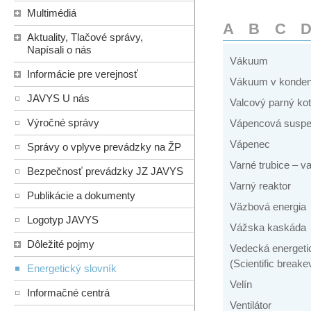
Multimédiá
A
B
C
Aktuality, Tlačové správy,
Napísali o nás
Vákuum
Informácie pre verejnosť
Vákuum v konden
JAVYS U nás
Valcový parný kot
Výročné správy
Vápencová suspe
Vápenec
Správy o vplyve prevádzky na ŽP
Varné trubice – v
Bezpečnosť prevádzky JZ JAVYS
Varný reaktor
Publikácie a dokumenty
Väzbová energia
Logotyp JAVYS
Vážska kaskáda
Dôležité pojmy
Vedecká energeti
(Scientific breake
Energetický slovník
Velín
Informačné centrá
Ventilátor