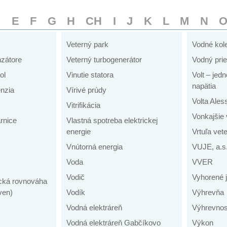
D
E
F
G
H
CH
I
J
K
L
M
N
Veterný park
Vodné kol
zátore
Veterný turbogenerátor
Vodný prie
ol
Vinutie statora
Volt – jed
napätia
nzia
Vírivé prúdy
Volta Ales
Vitrifikácia
Vonkajšie
arnice
Vlastná spotreba elektrickej
energie
Vrtuľa vet
Vnútorná energia
VUJE, a.s
Voda
VVER
Vodič
Vyhorené j
cká rovnováha
ven)
Vodík
Výhrevňa
Vodná elektráreň
Výhrevno
Vodná elektráreň Gabčíkovo
Výkon