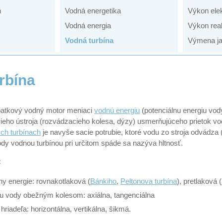
ň
Vodná energetika
Výkon ele
Vodná energia
Výkon rea
Vodná turbína
Výmena ja
rbína
opatkový vodný motor meniaci
vodnú energiu
(potenciálnu energiu vod
ieho ústroja (rozvádzacieho kolesa, dýzy) usmerňujúceho prietok vo
ch turbínach
je navyše sacie potrubie, ktoré vodu zo stroja odvádza 
ody vodnou turbínou pri určitom spáde sa nazýva hltnosť.
:
y energie: rovnakotlaková (
Bánkiho
,
Peltonova turbína
), pretlaková (
ku vody obežným kolesom: axiálna, tangenciálna
hriadeľa: horizontálna, vertikálna, šikmá.