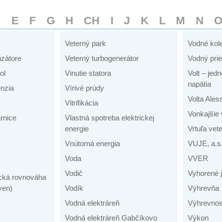
D
E
F
G
H
CH
I
J
K
L
M
N
Veterný park
Vodné kol
zátore
Veterný turbogenerátor
Vodný prie
ol
Vinutie statora
Volt – jed
napätia
nzia
Vírivé prúdy
Volta Ales
Vitrifikácia
Vonkajšie
arnice
Vlastná spotreba elektrickej
energie
Vrtuľa vet
Vnútorná energia
VUJE, a.s
Voda
VVER
Vodič
Vyhorené j
cká rovnováha
ven)
Vodík
Výhrevňa
Vodná elektráreň
Výhrevno
Vodná elektráreň Gabčíkovo
Výkon