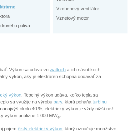
ktrárne
Vzduchový ventilátor
ktora
Vznetový motor
drového paliva
ábať. Výkon sa udáva vo
wattoch
a ich násobkoch
álny výkon, aký je elektráreň schopná dodávať za
rický výkon
. Tepelný výkon udáva, koľko tepla sa
 teplo sa využije na výrobu
pary
, ktorá poháňa
turbínu
 nanajvýš okolo 40 %, elektrický výkon je vždy nižší než
ý výkon približne 1 000 MW
.
e
 aj pojem
čistý elektrický výkon
, ktorý označuje množstvo