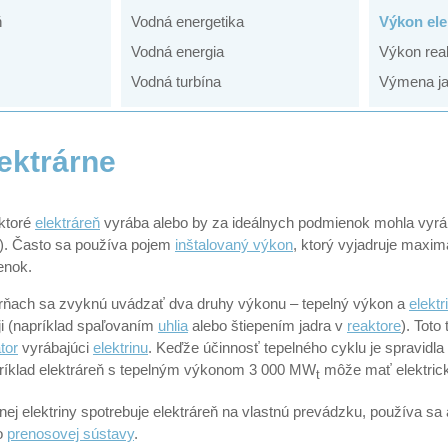
ň
Vodná energetika
Výkon ele
Vodná energia
Výkon rea
Vodná turbína
Výmena ja
ektrárne
ktoré
elektráreň
vyrába alebo by za ideálnych podmienok mohla vyr
t). Často sa používa pojem
inštalovaný výkon
, ktorý vyjadruje maxim
enok.
árňach sa zvyknú uvádzať dva druhy výkonu – tepelný výkon a
elekt
ji (napríklad spaľovaním
uhlia
alebo štiepením jadra v
reaktore
). Toto
tor
vyrábajúci
elektrinu
. Keďže účinnosť tepelného cyklu je spravidla
ríklad elektráreň s tepelným výkonom 3 000 MW
môže mať elektrick
t
ej elektriny spotrebuje elektráreň na vlastnú prevádzku, používa sa
do
prenosovej sústavy
.