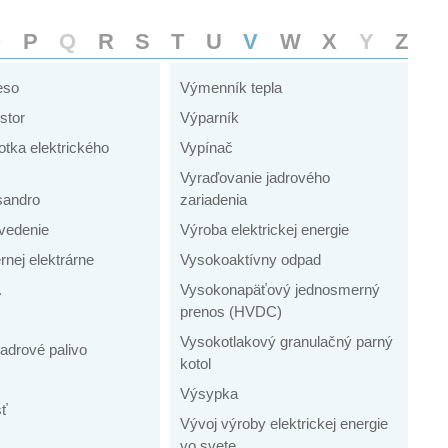
O
P
Q
R
S
T
U
V
W
X
Y
Z
eso
Výmenník tepla
stor
Výparník
notka elektrického
Vypínač
Vyraďovanie jadrového
sandro
zariadenia
 vedenie
Výroba elektrickej energie
ernej elektrárne
Vysokoaktívny odpad
.
Vysokonapäťový jednosmerný
prenos (HVDC)
Vysokotlakový granulačný parný
adrové palivo
kotol
Výsypka
sť
Vývoj výroby elektrickej energie
vo svete