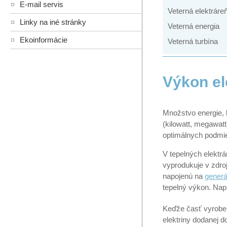
E-mail servis
Veterná elektráre
Linky na iné stránky
Veterná energia
Ekoinformácie
Veterná turbína
Výkon el
Množstvo energie, 
(kilowatt, megawat
optimálnych podmi
V tepelných elektr
vyprodukuje v zdro
napojenú na
generá
tepelný výkon. Nap
Keďže časť vyroben
elektriny dodanej 