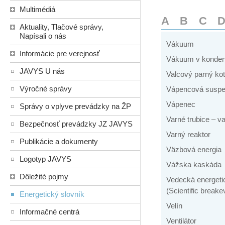
Multimédiá
A
B
C
Aktuality, Tlačové správy,
Napísali o nás
Vákuum
Informácie pre verejnosť
Vákuum v konden
JAVYS U nás
Valcový parný kot
Výročné správy
Vápencová suspe
Vápenec
Správy o vplyve prevádzky na ŽP
Varné trubice – v
Bezpečnosť prevádzky JZ JAVYS
Varný reaktor
Publikácie a dokumenty
Väzbová energia
Logotyp JAVYS
Vážska kaskáda
Dôležité pojmy
Vedecká energeti
(Scientific breake
Energetický slovník
Velín
Informačné centrá
Ventilátor