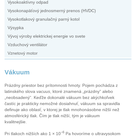
Vysokoaktívny odpad
Vysokonapäťový jednosmerný prenos (HVDC)
Vysokotlakový granulačný parný kotol
Výsypka
Vývoj výroby elektrickej energie vo svete
Vzduchový ventilátor
Vznetový motor
Vákuum
Prázdny priestor bez prítomnosti hmoty. Pojem pochádza z
latinského slova
vacuus
, ktoré znamená „prázdny“ alebo
„neobsadený“. Keďže dokonalé vákuum bez akýchkoľvek
častíc je prakticky nemožné dosiahnuť, vákuum sa spravidla
definuje ako oblasť, v ktorej je tlak mnohonásobne nižší než
atmosférický tlak. Čím je tlak nižší, tým je vákuum
kvalitnejšie.
−6
Pri tlakoch nižších ako 1 × 10
Pa hovoríme o ultravysokom