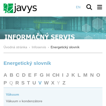
EN
Úvodná stránka
›
Infoservis
›
Energetický slovník
Energetický slovník
A
B
C
D
E
F
G
H
CH
I
J
K
L
M
N
O
P
Q
R
S
T
U
V
W
X
Y
Z
Vákuum
Vákuum v kondenzátore