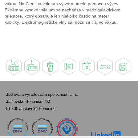
vákuu. Na Zemi sa vákuum vytvára umelo pomocou vývev.
Extrémne vysoké vákuum sa nachádza v medzigalaktickom
priestore, ktorý obsahuje len niekoľko častíc na meter
kubický. Elektromagnetické vlny sa môžu šíriť aj vo vákuu.
Jadrová a vyraďovacia spoločnosť, a. s.
Jaslovské Bohunice 360
919 30 Jaslovské Bohunice