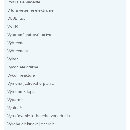
Vonkajšie vedenie
Vrtuľa veternej elektrárne
VUJE, a.s.
VVER
Vyhorené jadrové palivo
Výhrevňa
Výhrevnosť
Výkon
Výkon elektrárne
Výkon reaktora
Výmena jadrového paliva
Výmenník tepla
Výparník
Vypínač
Vyraďovanie jadrového zariadenia
Výroba elektrickej energie