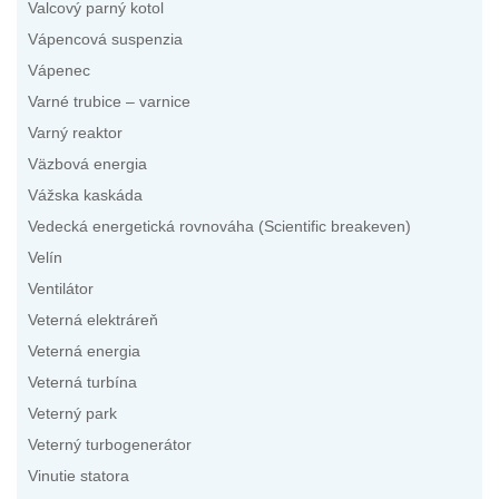
Valcový parný kotol
Vápencová suspenzia
Vápenec
Varné trubice – varnice
Varný reaktor
Väzbová energia
Vážska kaskáda
Vedecká energetická rovnováha (Scientific breakeven)
Velín
Ventilátor
Veterná elektráreň
Veterná energia
Veterná turbína
Veterný park
Veterný turbogenerátor
Vinutie statora