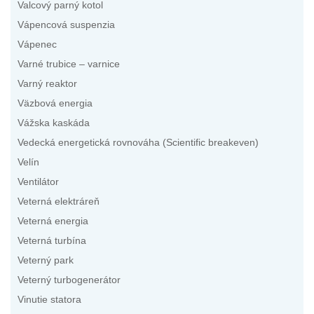
Valcový parný kotol
Vápencová suspenzia
Vápenec
Varné trubice – varnice
Varný reaktor
Väzbová energia
Vážska kaskáda
Vedecká energetická rovnováha (Scientific breakeven)
Velín
Ventilátor
Veterná elektráreň
Veterná energia
Veterná turbína
Veterný park
Veterný turbogenerátor
Vinutie statora