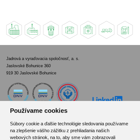
Jadrová a vyraďovacia spoločnosť, a. s.
Jaslovské Bohunice 360
919 30 Jaslovské Bohunice
Používame cookies
Súbory cookie a ďalšie technológie sledovania používame
Kontakt
na zlepšenie vášho zážitku z prehliadania našich
Pozvánka do infocentra
webových stránok, na to, aby sme vám zobrazovali
Zoznam použitých skratiek