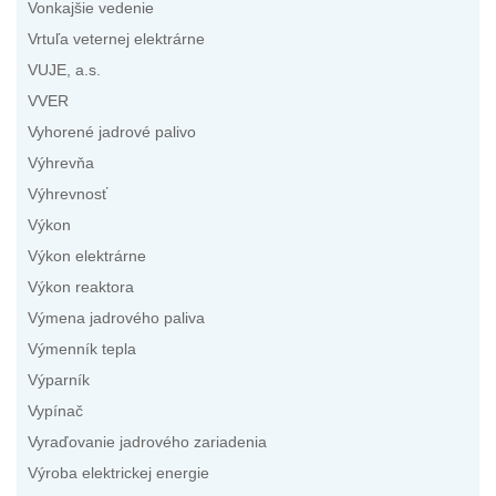
Vonkajšie vedenie
Vrtuľa veternej elektrárne
VUJE, a.s.
VVER
Vyhorené jadrové palivo
Výhrevňa
Výhrevnosť
Výkon
Výkon elektrárne
Výkon reaktora
Výmena jadrového paliva
Výmenník tepla
Výparník
Vypínač
Vyraďovanie jadrového zariadenia
Výroba elektrickej energie