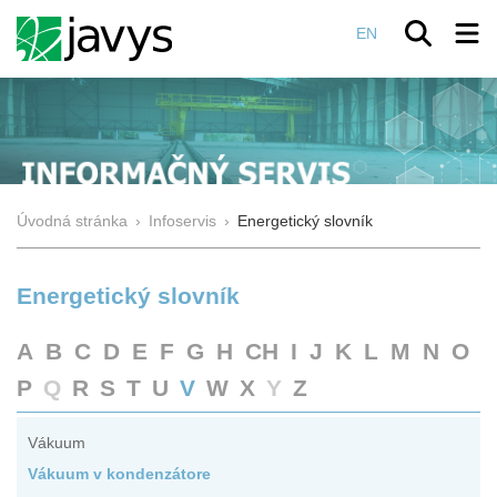
EN
Úvodná stránka
›
Infoservis
›
Energetický slovník
Energetický slovník
A
B
C
D
E
F
G
H
CH
I
J
K
L
M
N
O
P
Q
R
S
T
U
V
W
X
Y
Z
Vákuum
Vákuum v kondenzátore