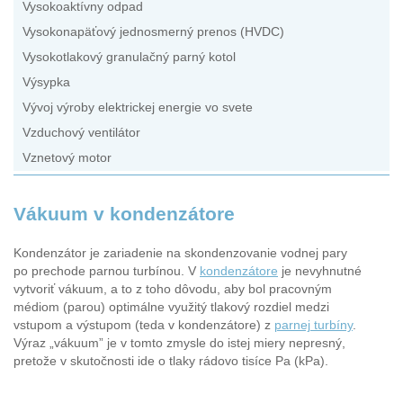
Vysokoaktívny odpad
Vysokonapäťový jednosmerný prenos (HVDC)
Vysokotlakový granulačný parný kotol
Výsypka
Vývoj výroby elektrickej energie vo svete
Vzduchový ventilátor
Vznetový motor
Vákuum v kondenzátore
Kondenzátor je zariadenie na skondenzovanie vodnej pary
po prechode parnou turbínou. V
kondenzátore
je nevyhnutné
vytvoriť vákuum, a to z toho dôvodu, aby bol pracovným
médiom (parou) optimálne využitý tlakový rozdiel medzi
vstupom a výstupom (teda v kondenzátore) z
parnej turbíny
.
Výraz „vákuum” je v tomto zmysle do istej miery nepresný,
pretože v skutočnosti ide o tlaky rádovo tisíce Pa (kPa).