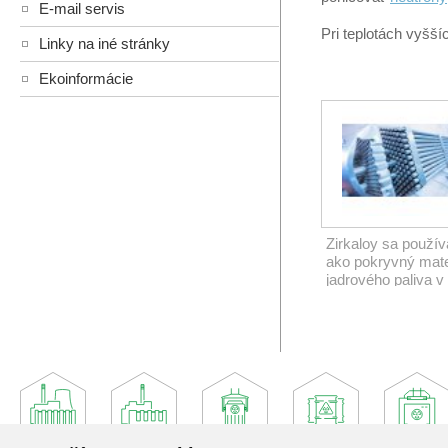
E-mail servis
Pri teplotách vyšší
Linky na iné stránky
Ekoinformácie
Zirkaloy sa použív
ako pokryvný mate
jadrového paliva v
palivových kazetá
reaktorov typu P
(Zdroj: © Yakov /
stock.adobe.com)