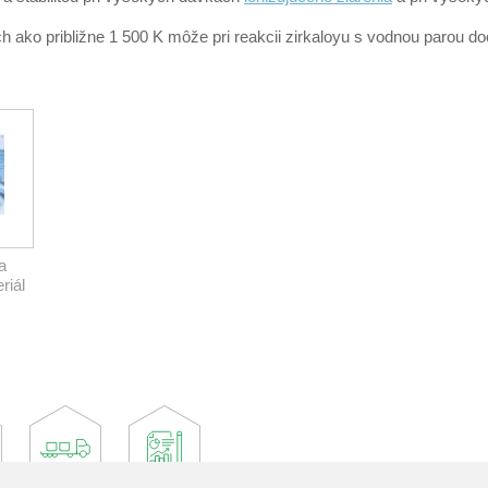
ch ako približne 1 500 K môže pri reakcii zirkaloyu s vodnou parou 
a
riál
ch
WR.