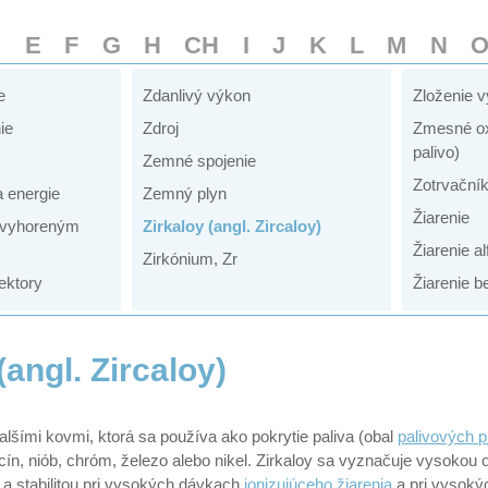
D
E
F
G
H
CH
I
J
K
L
M
N
e
Zdanlivý výkon
Zloženie v
ie
Zdroj
Zmesné ox
palivo)
Zemné spojenie
Zotrvační
 energie
Zemný plyn
Žiarenie
 vyhoreným
Zirkaloy (angl. Zircaloy)
Žiarenie al
Zirkónium, Zr
ektory
Žiarenie b
(angl. Zircaloy)
alšími kovmi, ktorá sa používa ako pokrytie paliva (obal
palivových p
cín, niób, chróm, železo alebo nikel. Zirkaloy sa vyznačuje vysokou 
a stabilitou pri vysokých dávkach
ionizujúceho žiarenia
a pri vysokýc