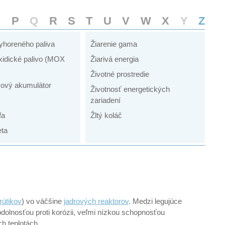
O
P
Q
R
S
T
U
V
W
X
Y
Z
yhoreného paliva
Žiarenie gama
idické palivo (MOX
Žiarivá energia
Životné prostredie
kový akumulátor
Životnosť energetických
zariadení
fa
Žltý koláč
eta
rútikov
) vo väčšine
jadrových reaktorov
. Medzi legujúce
odolnosťou proti korózii, veľmi nízkou schopnosťou
h teplotách.