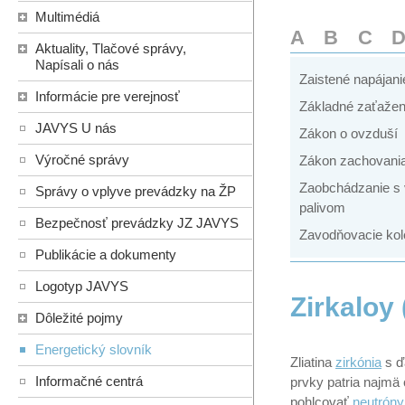
Multimédiá
A
B
C
Aktuality, Tlačové správy,
Napísali o nás
Zaistené napájani
Informácie pre verejnosť
Základné zaťažen
JAVYS U nás
Zákon o ovzduší
Výročné správy
Zákon zachovania
Zaobchádzanie s
Správy o vplyve prevádzky na ŽP
palivom
Bezpečnosť prevádzky JZ JAVYS
Zavodňovacie kol
Publikácie a dokumenty
Logotyp JAVYS
Zirkaloy 
Dôležité pojmy
Energetický slovník
Zliatina
zirkónia
s ď
Informačné centrá
prvky patria najmä 
pohlcovať
neutróny