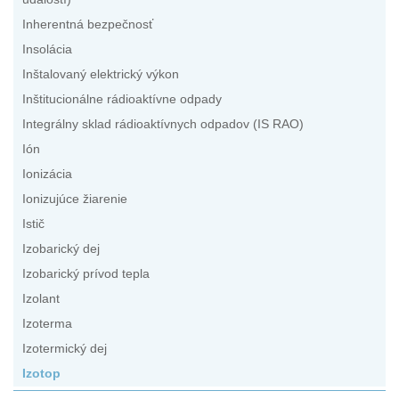
Inherentná bezpečnosť
Insolácia
Inštalovaný elektrický výkon
Inštitucionálne rádioaktívne odpady
Integrálny sklad rádioaktívnych odpadov (IS RAO)
Ión
Ionizácia
Ionizujúce žiarenie
Istič
Izobarický dej
Izobarický prívod tepla
Izolant
Izoterma
Izotermický dej
Izotop