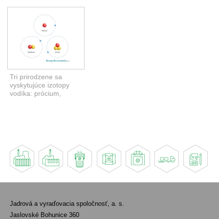
Tri prirodzene sa
vyskytujúce izotopy
vodíka: prócium,
deutérium a trícium.
(Zdroj:
EnergyEncyclopedia.com)
Jadrová a vyraďovacia spoločnosť, a. s.
Jaslovské Bohunice 360