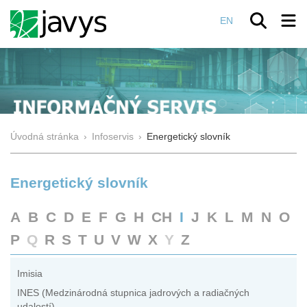
EN
Úvodná stránka
›
Infoservis
›
Energetický slovník
Energetický slovník
A
B
C
D
E
F
G
H
CH
I
J
K
L
M
N
O
P
Q
R
S
T
U
V
W
X
Y
Z
Imisia
INES (Medzinárodná stupnica jadrových a radiačných
udalostí)