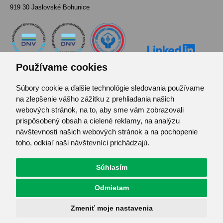
919 30 Jaslovské Bohunice
Používame cookies
Súbory cookie a ďalšie technológie sledovania používame
Kontakt
na zlepšenie vášho zážitku z prehliadania našich
Pozvánka do infocentra
webových stránok, na to, aby sme vám zobrazovali
Zoznam použitých skratiek
prispôsobený obsah a cielené reklamy, na analýzu
návštevnosti našich webových stránok a na pochopenie
Mapa stránok
toho, odkiaľ naši návštevníci prichádzajú.
RSS
Ochrana osobných údajov
Súhlasím
Centrum predvolieb cookies
Odmietam
© JAVYS.
Všetky práva vyhradené.
Zmeniť moje nastavenia
Vyrobil
Simopt. s.r.o.