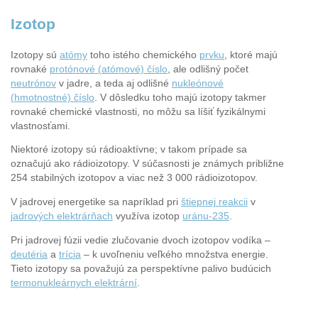
Izotop
Izotopy sú
atómy
toho istého chemického
prvku
, ktoré majú
rovnaké
protónové (atómové) číslo
, ale odlišný počet
neutrónov
v jadre, a teda aj odlišné
nukleónové
(hmotnostné) číslo
. V dôsledku toho majú izotopy takmer
rovnaké chemické vlastnosti, no môžu sa líšiť fyzikálnymi
vlastnosťami.
Niektoré izotopy sú rádioaktívne; v takom prípade sa
označujú ako rádioizotopy. V súčasnosti je známych približne
254 stabilných izotopov a viac než 3 000 rádioizotopov.
V jadrovej energetike sa napríklad pri
štiepnej reakcii
v
jadrových elektrárňach
využíva izotop
uránu-235
.
Pri jadrovej fúzii vedie zlučovanie dvoch izotopov vodíka –
deutéria
a
trícia
– k uvoľneniu veľkého množstva energie.
Tieto izotopy sa považujú za perspektívne palivo budúcich
termonukleárnych elektrární
.