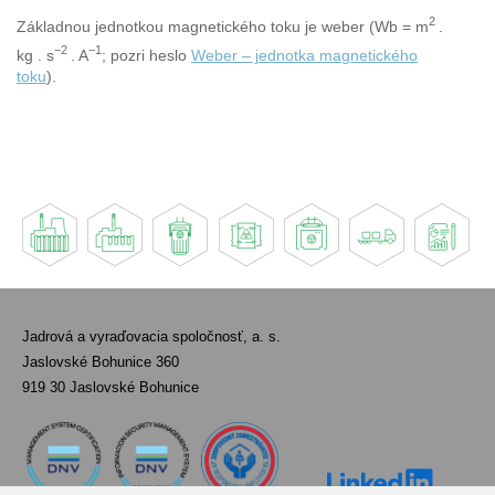
2
Základnou jednotkou magnetického toku je weber (Wb = m
.
−2
−1
kg . s
. A
; pozri heslo
Weber – jednotka magnetického
toku
).
Jadrová a vyraďovacia spoločnosť, a. s.
Jaslovské Bohunice 360
919 30 Jaslovské Bohunice