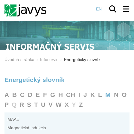
EN
Úvodná stránka
›
Infoservis
›
Energetický slovník
Energetický slovník
A
B
C
D
E
F
G
H
CH
I
J
K
L
M
N
O
P
Q
R
S
T
U
V
W
X
Y
Z
MAAE
Magnetická indukcia