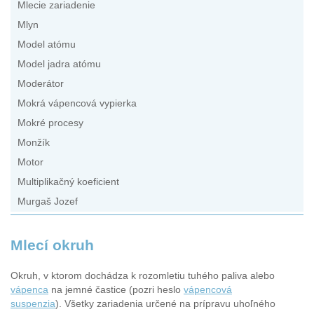
Mlecie zariadenie
Mlyn
Model atómu
Model jadra atómu
Moderátor
Mokrá vápencová vypierka
Mokré procesy
Monžík
Motor
Multiplikačný koeficient
Murgaš Jozef
Mlecí okruh
Okruh, v ktorom dochádza k rozomletiu tuhého paliva alebo
vápenca
na jemné častice (pozri heslo
vápencová
suspenzia
). Všetky zariadenia určené na prípravu uhoľného