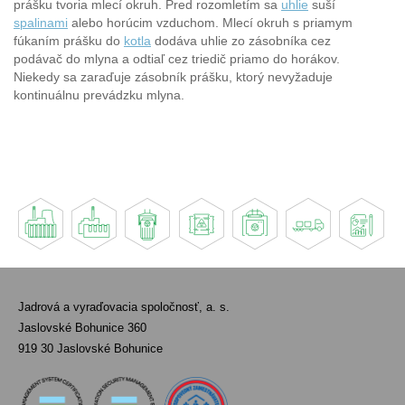
prášku tvoria mlecí okruh. Pred rozomletím sa
uhlie
suší
spalinami
alebo horúcim vzduchom. Mlecí okruh s priamym
fúkaním prášku do
kotla
dodáva uhlie zo zásobníka cez
podávač do mlyna a odtiaľ cez triedič priamo do horákov.
Niekedy sa zaraďuje zásobník prášku, ktorý nevyžaduje
kontinuálnu prevádzku mlyna.
Jadrová a vyraďovacia spoločnosť, a. s.
Jaslovské Bohunice 360
919 30 Jaslovské Bohunice