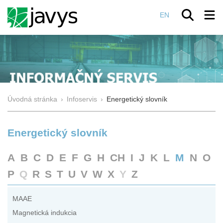
EN
Úvodná stránka
›
Infoservis
›
Energetický slovník
Energetický slovník
A
B
C
D
E
F
G
H
CH
I
J
K
L
M
N
O
P
Q
R
S
T
U
V
W
X
Y
Z
MAAE
Magnetická indukcia