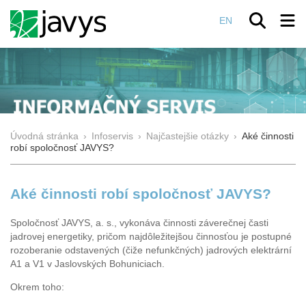
EN
Úvodná stránka
›
Infoservis
›
Najčastejšie otázky
›
Aké činnosti
robí spoločnosť JAVYS?
Aké činnosti robí spoločnosť JAVYS?
Spoločnosť JAVYS, a. s., vykonáva činnosti záverečnej časti
jadrovej energetiky, pričom najdôležitejšou činnosťou je postupné
rozoberanie odstavených (čiže nefunkčných) jadrových elektrární
A1 a V1 v Jaslovských Bohuniciach.
Okrem toho: