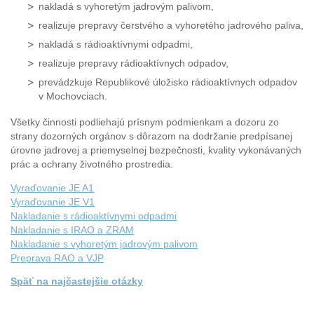
nakladá s vyhoretým jadrovým palivom,
realizuje prepravy čerstvého a vyhoretého jadrového paliva,
nakladá s rádioaktívnymi odpadmi,
realizuje prepravy rádioaktívnych odpadov,
prevádzkuje Republikové úložisko rádioaktívnych odpadov
v Mochovciach.
Všetky činnosti podliehajú prísnym podmienkam a dozoru zo
strany dozorných orgánov s dôrazom na dodržanie predpísanej
úrovne jadrovej a priemyselnej bezpečnosti, kvality vykonávaných
prác a ochrany životného prostredia.
Vyraďovanie JE A1
Vyraďovanie JE V1
Nakladanie s rádioaktívnymi odpadmi
Nakladanie s IRAO a ZRAM
Nakladanie s vyhoretým jadrovým palivom
Preprava RAO a VJP
Späť na najčastejšie otázky