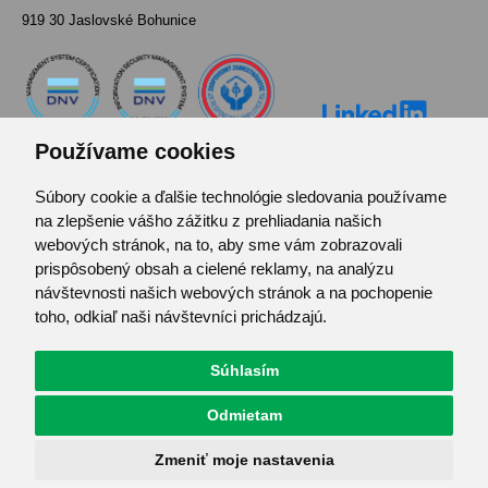
919 30 Jaslovské Bohunice
Používame cookies
Súbory cookie a ďalšie technológie sledovania používame
Kontakt
na zlepšenie vášho zážitku z prehliadania našich
Pozvánka do infocentra
webových stránok, na to, aby sme vám zobrazovali
Zoznam použitých skratiek
prispôsobený obsah a cielené reklamy, na analýzu
návštevnosti našich webových stránok a na pochopenie
Mapa stránok
toho, odkiaľ naši návštevníci prichádzajú.
RSS
Ochrana osobných údajov
Centrum predvolieb cookies
Súhlasím
Odmietam
© JAVYS.
Všetky práva vyhradené.
Zmeniť moje nastavenia
Vyrobil
Simopt. s.r.o.