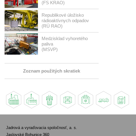
(FS KRAO)
Republikové úložisko
rádioaktívnych odpadov
(RÚ RAO)
Medzisklad vyhoretého
paliva
(MSVP)
Zoznam použitých skratiek
Jadrová a vyraďovacia spoločnosť, a. s.
Jaslovské Bohunice 360