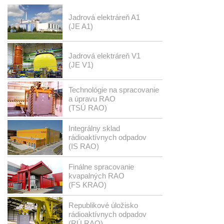
Jadrová elektráreň A1
(JE A1)
Jadrová elektráreň V1
(JE V1)
Technológie na spracovanie
a úpravu RAO
(TSÚ RAO)
Integrálny sklad
rádioaktívnych odpadov
(IS RAO)
Finálne spracovanie
kvapalných RAO
(FS KRAO)
Republikové úložisko
rádioaktívnych odpadov
(RÚ RAO)