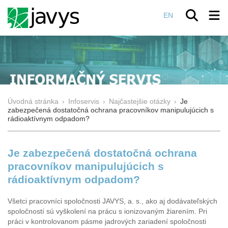
EN
Úvodná stránka
›
Infoservis
›
Najčastejšie otázky
›
Je
zabezpečená dostatočná ochrana pracovníkov manipulujúcich s
rádioaktívnym odpadom?
Je zabezpečená dostatočná ochrana
pracovníkov manipulujúcich s
rádioaktívnym odpadom?
Všetci pracovníci spoločnosti JAVYS, a. s., ako aj dodávateľských
spoločností sú vyškolení na prácu s ionizovaným žiarením. Pri
práci v kontrolovanom pásme jadrových zariadení spoločnosti