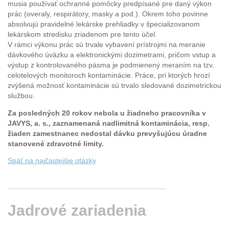
musia používať ochranné pomôcky predpísané pre daný výkon
prác (overaly, respirátory, masky a pod.). Okrem toho povinne
absolvujú pravidelné lekárske prehliadky v špecializovanom
lekárskom stredisku zriadenom pre tento účel.
V rámci výkonu prác sú trvale vybavení prístrojmi na meranie
dávkového úväzku a elektronickými dozimetrami, pričom vstup a
výstup z kontrolovaného pásma je podmienený meraním na tzv.
celotelových monitoroch kontaminácie. Práce, pri ktorých hrozí
zvýšená možnosť kontaminácie sú trvalo sledované dozimetrickou
službou.
Za posledných 20 rokov nebola u žiadneho pracovníka v
JAVYS, a. s., zaznamenaná nadlimitná kontaminácia, resp.
žiaden zamestnanec nedostal dávku prevyšujúcu úradne
stanovené zdravotné limity.
Späť na najčastejšie otázky
Jadrové
zariadenia