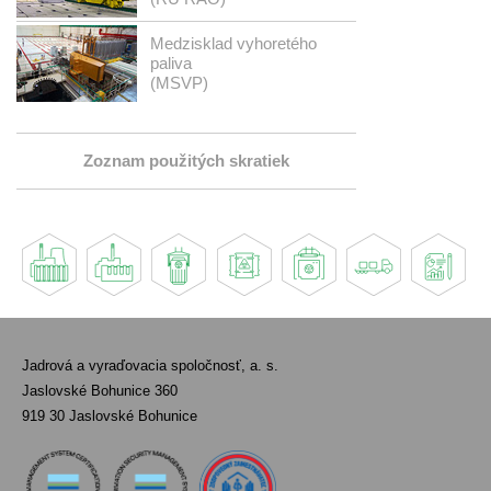
Medzisklad vyhoretého
paliva
(MSVP)
Zoznam použitých skratiek
Jadrová a vyraďovacia spoločnosť, a. s.
Jaslovské Bohunice 360
919 30 Jaslovské Bohunice