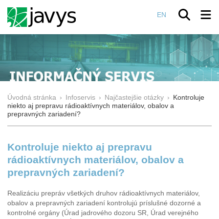
EN
Úvodná stránka
›
Infoservis
›
Najčastejšie otázky
›
Kontroluje
niekto aj prepravu rádioaktívnych materiálov, obalov a
prepravných zariadení?
Kontroluje niekto aj prepravu
rádioaktívnych materiálov, obalov a
prepravných zariadení?
Realizáciu prepráv všetkých druhov rádioaktívnych materiálov,
obalov a prepravných zariadení kontrolujú príslušné dozorné a
kontrolné orgány (Úrad jadrového dozoru SR, Úrad verejného