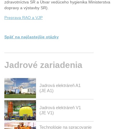
zdravotníctva SR a Útvar vedúceho hygienika Ministerstva
dopravy a výstavby SR).
Preprava RAO a VJP
Späť na najčastejšie otázky
Jadrové
zariadenia
Jadrová elektráreň A1
(JE A1)
Jadrová elektráreň V1
(JE V1)
Technológie na spracovanie