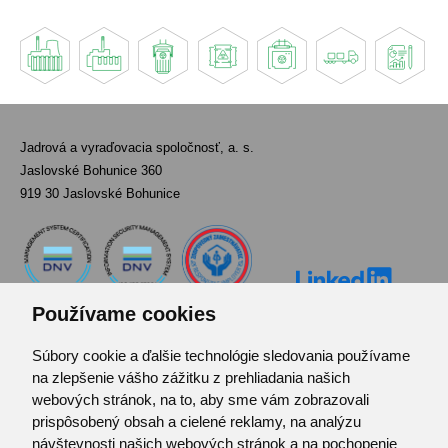
Jadrová a vyraďovacia spoločnosť, a. s.
Jaslovské Bohunice 360
919 30 Jaslovské Bohunice
Používame cookies
Súbory cookie a ďalšie technológie sledovania používame
Kontakt
na zlepšenie vášho zážitku z prehliadania našich
Pozvánka do infocentra
webových stránok, na to, aby sme vám zobrazovali
Zoznam použitých skratiek
prispôsobený obsah a cielené reklamy, na analýzu
návštevnosti našich webových stránok a na pochopenie
Mapa stránok