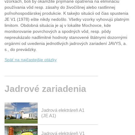
vzorkách, boli by okamžite prijímané opatrenia na elimináciu
používania vôd resp. zásahy do živočíšnej alebo rastlinnej
poľnohospodárskej produkcie. K takejto situácii od čias spustenia
JE V1 (1978) ešte nikdy nedošlo. Všetky vzorky vyhovujú platným
limitom. Obdobná situácia je aj v lokalite Mochovce, kde
monitorovanie povrchových a spodných vôd, resp. pôdy
nepreukázalo nadlimitné hodnoty stanovené štátnymi dozornými
orgánmi od uvedenia jednotlivých jadrových zariadení JAVYS, a.
s., do prevádzky.
Späť na najčastejšie otázky
Jadrové
zariadenia
Jadrová elektráreň A1
(JE A1)
Jadrová elektráreň V1