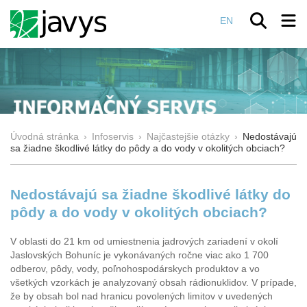
EN
Úvodná stránka
›
Infoservis
›
Najčastejšie otázky
›
Nedostávajú
sa žiadne škodlivé látky do pôdy a do vody v okolitých obciach?
Nedostávajú sa žiadne škodlivé látky do
pôdy a do vody v okolitých obciach?
V oblasti do 21 km od umiestnenia jadrových zariadení v okolí
Jaslovských Bohuníc je vykonávaných ročne viac ako 1 700
odberov, pôdy, vody, poľnohospodárskych produktov a vo
všetkých vzorkách je analyzovaný obsah rádionuklidov. V prípade,
že by obsah bol nad hranicu povolených limitov v uvedených