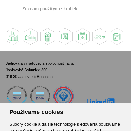
Zoznam použitých skratiek
Jadrová a vyraďovacia spoločnosť, a. s.
Jaslovské Bohunice 360
919 30 Jaslovské Bohunice
Používame cookies
Súbory cookie a ďalšie technológie sledovania používame
Kontakt
na zlepšenie vášho zážitku z prehliadania našich